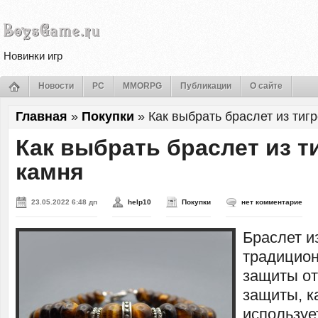
Новинки игр
Новости
PC
MMORPG
Публикации
О сайте
Главная
»
Покупки
»
Как выбрать браслет из тиг
Как выбрать браслет из т
камня
23.05.2022 6:48 дп
help10
Покупки
нет комментарие
Браслет и
традицион
защиты от
защиты, к
используе