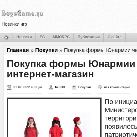
Новинки игр
Новости
PC
MMORPG
Публикации
О сайте
Главная
»
Покупки
»
Покупка формы Юнармии че
Покупка формы Юнармии 
интернет-магазин
01.02.2022 4:03 дп
help10
Покупки
нет комментарие
По инициа
Министерс
территори
появилось
патриотич