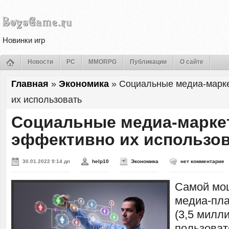
Новинки игр
Новости
PC
MMORPG
Публикации
О сайте
Главная
»
Экономика
»
Социальные медиа-марке
их использовать
Социальные медиа-маркет
эффективно их использо
30.01.2022 9:14 дп
help10
Экономика
нет комментарие
Самой мо
медиа-пл
(3,5 милл
пользоват