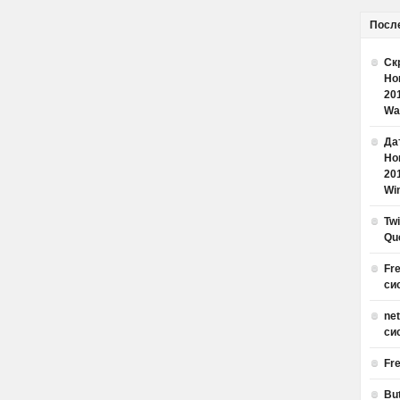
Посл
Ск
Но
20
Wa
Дат
Но
20
Win
Tw
Qu
Fr
си
ne
си
Fr
Bu