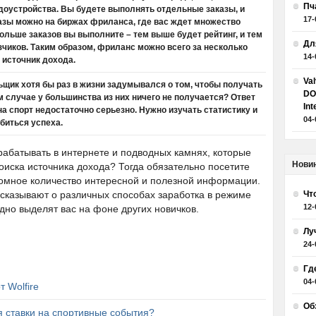
Пч
оустройства. Вы будете выполнять отдельные заказы, и
17-
казы можно на биржах фриланса, где вас ждет множество
ольше заказов вы выполните – тем выше будет рейтинг, и тем
Дл
чиков. Таким образом, фриланс можно всего за несколько
14-
 источник дохода.
Va
ьщик хотя бы раз в жизни задумывался о том, чтобы получать
DO
ом случае у большинства из них ничего не получается? Ответ
Int
на спорт недостаточно серьезно. Нужно изучать статистику и
04-
биться успеха.
рабатывать в интернете и подводных камнях, которые
Нови
поиска источника дохода? Тогда обязательно посетите
громное количество интересной и полезной информации.
сказывают о различных способах заработка в режиме
Чт
12-
дно выделят вас на фоне других новичков.
Лу
24-
Гд
04-
т Wolfire
Об
я ставки на спортивные события?