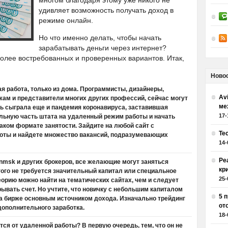
многом благодаря этому уже никого не
удивляет возможность получать доход в
режиме онлайн.
Но что именно делать, чтобы начать
зарабатывать деньги через интернет?
олее востребованных и проверенных вариантов. Итак,
Ново
ая работа, только из дома. Программисты, дизайнеры,
Av
ам и представители многих других профессий, сейчас могут
ме
ль сыграла еще и пандемия коронавируса, заставившая
17-
льную часть штата на удаленный режим работы и начать
аком формате занятости. Зайдите на любой сайт с
Те
оты и найдете множество вакансий, подразумевающих
14-
Ре
inmsk
и других брокеров, все желающие могут заняться
кр
того не требуется значительный капитал или специальное
25-
орию можно найти на тематических сайтах, чем и следует
ывать счет. Но учтите, что новичку с небольшим капиталом
5 
а бирже основным источником дохода. Изначально трейдинг
от
дополнительного заработка.
18-
ся от удаленной работы? В первую очередь, тем, что он не