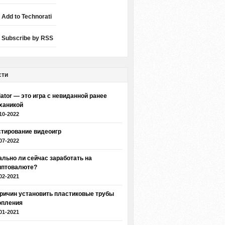
Add to Technorati
Subscribe by RSS
сти
iator — это игра с невиданной ранее
ханикой
10-2022
стирование видеоигр
07-2022
ально ли сейчас заработать на
иптовалюте?
02-2021
причин установить пластиковые трубы
опления
01-2021