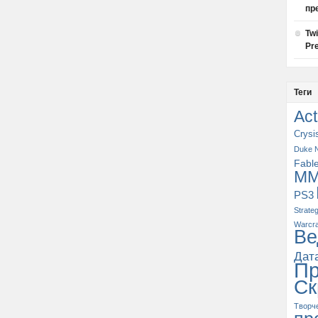
пр
Tw
Pre
Теги
Act
Crysi
Duke 
Fabl
M
PS3
Strate
Warcra
Ве
Дат
П
Ск
Творч