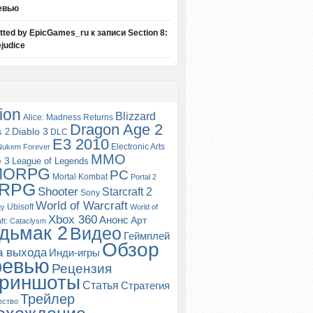
евью
itted by EpicGames_ru
к записи
Section 8:
judice
ion
Blizzard
Alice: Madness Returns
Dragon Age 2
s 2
Diablo 3
DLC
E3 2010
Electronic Arts
Nukem Forever
MMO
e 3
League of Legends
MORPG
PC
Mortal Kombat
Portal 2
RPG
Shooter
Starcraft 2
Sony
World of Warcraft
Ubisoft
gy
World of
Xbox 360
Анонс
Арт
ft: Cataclysm
дьмак 2
Видео
Геймплей
Обзор
а выхода
Инди-игры
ревью
Рецензия
риншоты
Статья
Стратегия
Трейлер
ество