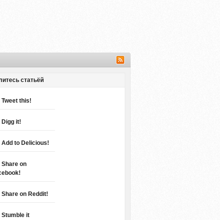
литесь статьёй
Tweet this!
Digg it!
Add to Delicious!
Share on
cebook!
Share on Reddit!
Stumble it