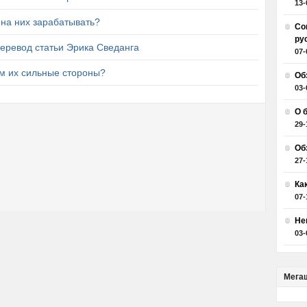
13-
 на них зарабатывать?
Со
ру
еревод статьи Эрика Сведанга
07-
м их сильные стороны?
Об
03-
О 
29-
Об
27-
Ка
07-
Не
03-
Мега