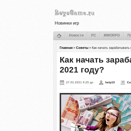
Новинки игр
Новости
PC
MMORPG
П
Главная
»
Советы
»
Как начать зарабатывать 
Как начать зараб
2021 году?
27.02.2021 9:25 дп
help10
Со