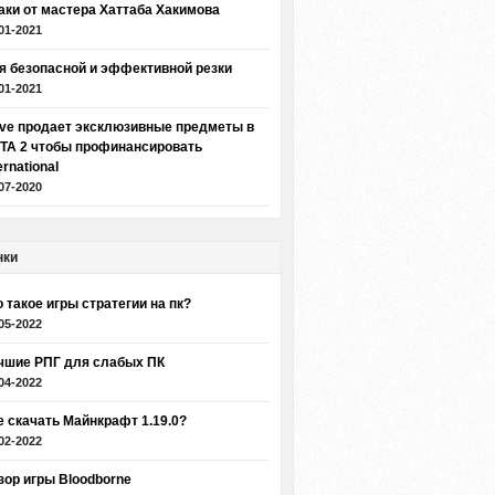
аки от мастера Хаттаба Хакимова
01-2021
я безопасной и эффективной резки
01-2021
lve продает эксклюзивные предметы в
TA 2 чтобы профинансировать
ernational
07-2020
нки
о такое игры стратегии на пк?
05-2022
чшие РПГ для слабых ПК
04-2022
е скачать Майнкрафт 1.19.0?
02-2022
зор игры Bloodborne