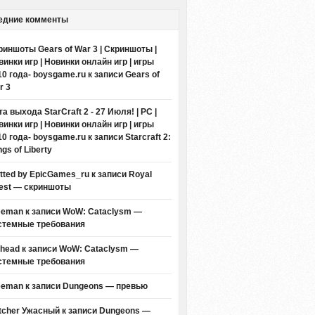
едние комменты
риншоты Gears of War 3 | Скриншоты |
винки игр | Новинки онлайн игр | игры
10 года- boysgame.ru
к записи
Gears of
r 3
а выхода StarCraft 2 - 27 Июля! | PC |
винки игр | Новинки онлайн игр | игры
10 года- boysgame.ru
к записи
Starcraft 2:
gs of Liberty
itted by EpicGames_ru
к записи
Royal
est — скриншоты
eeman к записи
WoW: Cataclysm —
стемные требования
thead к записи
WoW: Cataclysm —
стемные требования
eeman к записи
Dungeons — превью
tcher Ужасный
к записи
Dungeons —