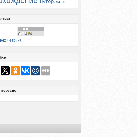
охождение
шутер
экшн
стика
like
нтересно