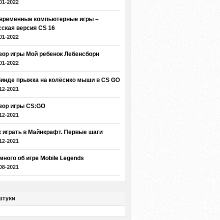
01-2022
временные компьютерные игры –
сская версия CS 16
01-2022
зор игры Мой ребенок Лебенсборн
01-2022
бинде прыжка на колёсико мыши в CS GO
12-2021
зор игры CS:GO
12-2021
к играть в Майнкрафт. Первые шаги
12-2021
много об игре Mobile Legends
08-2021
штуки