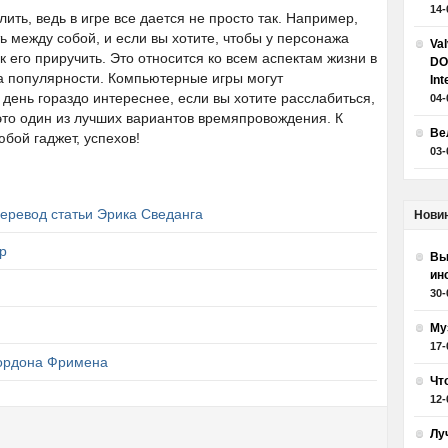
14-
ить, ведь в игре все дается не просто так. Например,
 между собой, и если вы хотите, чтобы у персонажа
Va
к его приручить. Это относится ко всем аспектам жизни в
DO
а популярности. Компьютерные игры могут
Int
 день гораздо интереснее, если вы хотите расслабиться,
04-
 это один из лучших вариантов времяпровождения. К
Ве
юбой гаджет, успехов!
03-
еревод статьи Эрика Сведанга
Нови
ор
Вы
ин
30-
Му
17-
Гордона Фримена
Чт
12-
Лу