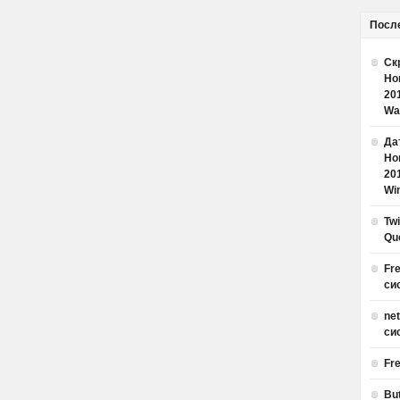
Посл
Ск
Но
20
Wa
Дат
Но
20
Win
Tw
Qu
Fr
си
ne
си
Fr
Bu