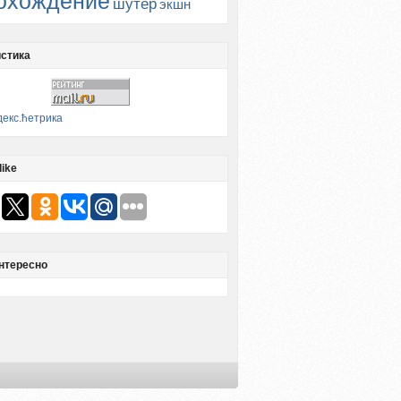
охождение
шутер
экшн
стика
like
нтересно