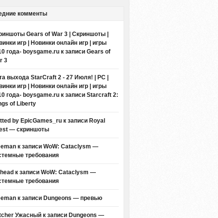
едние комменты
риншоты Gears of War 3 | Скриншоты |
винки игр | Новинки онлайн игр | игры
10 года- boysgame.ru
к записи
Gears of
r 3
а выхода StarCraft 2 - 27 Июля! | PC |
винки игр | Новинки онлайн игр | игры
10 года- boysgame.ru
к записи
Starcraft 2:
gs of Liberty
itted by EpicGames_ru
к записи
Royal
est — скриншоты
eeman к записи
WoW: Cataclysm —
стемные требования
thead к записи
WoW: Cataclysm —
стемные требования
eeman к записи
Dungeons — превью
tcher Ужасный
к записи
Dungeons —