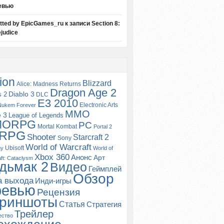
евью
itted by EpicGames_ru
к записи
Section 8:
judice
ion
Blizzard
Alice: Madness Returns
Dragon Age 2
s 2
Diablo 3
DLC
E3 2010
Electronic Arts
Nukem Forever
MMO
e 3
League of Legends
MORPG
PC
Mortal Kombat
Portal 2
RPG
Shooter
Starcraft 2
Sony
World of Warcraft
Ubisoft
gy
World of
Xbox 360
Анонс
Арт
ft: Cataclysm
дьмак 2
Видео
Геймплей
Обзор
а выхода
Инди-игры
ревью
Рецензия
риншоты
Статья
Стратегия
Трейлер
ество