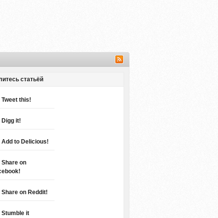
литесь статьёй
Tweet this!
Digg it!
Add to Delicious!
Share on
cebook!
Share on Reddit!
Stumble it