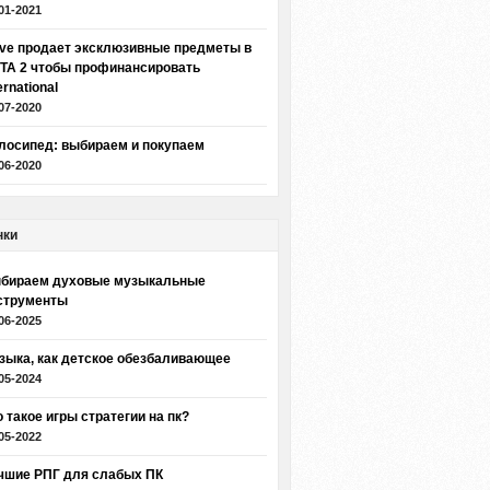
01-2021
lve продает эксклюзивные предметы в
TA 2 чтобы профинансировать
ernational
07-2020
лосипед: выбираем и покупаем
06-2020
нки
бираем духовые музыкальные
струменты
06-2025
зыка, как детское обезбаливающее
05-2024
о такое игры стратегии на пк?
05-2022
чшие РПГ для слабых ПК