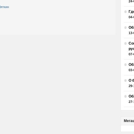
24-
Пяткин
Гд
04-
Об
13-
Со
ру
07-
Об
03-
О 
29-
Об
27-
Мега