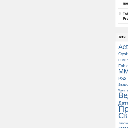
пр
Tw
Pre
Теги
Act
Crysi
Duke 
Fabl
M
PS3
Strate
Warcra
Ве
Дат
П
Ск
Творч