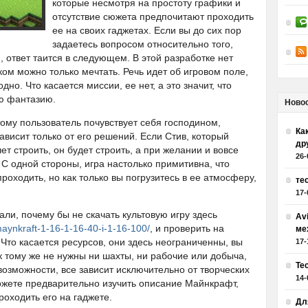
которые несмотря на простоту графики и
отсутствие сюжета предпочитают проходить
ее на своих гаджетах. Если вы до сих пор
задаетесь вопросом относительно того,
, ответ таится в следующем. В этой разработке нет
ком можно только мечтать. Речь идет об игровом поле,
дно. Что касается миссии, ее нет, а это значит, что
ю фантазию.
Ново
ому пользователь почувствует себя господином,
Как
ависит только от его решений. Если Стив, который
др
т строить, он будет строить, а при желании и вовсе
26-
. С одной стороны, игра настолько примитивна, что
проходить, но как только вы погрузитесь в ее атмосферу,
те
17-
али, почему бы не скачать культовую игру здесь
Av
maynkraft-1-16-1-16-40-i-1-16-100/
, и проверить на
ме
Что касается ресурсов, они здесь неограниченны, вы
17-
 к тому же не нужны ни шахты, ни рабочие или добыча,
Те
возможности, все зависит исключительно от творческих
14-
ожете предварительно изучить описание Майнкрафт,
роходить его на гаджете.
Дл