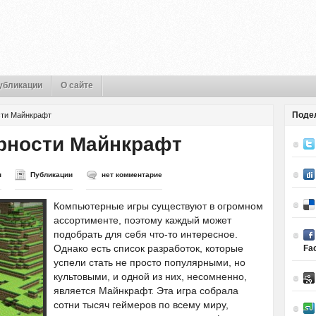
убликации
О сайте
Поде
сти Майнкрафт
рности Майнкрафт
н
Публикации
нет комментарие
Компьютерные игры существуют в огромном
ассортименте, поэтому каждый может
подобрать для себя что-то интересное.
Однако есть список разработок, которые
Fa
успели стать не просто популярными, но
культовыми, и одной из них, несомненно,
является Майнкрафт. Эта игра собрала
сотни тысяч геймеров по всему миру,