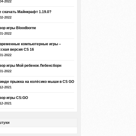
04-2022
е скачать Майнкрафт 1.19.0?
02-2022
зор игры Bloodborne
01-2022
временные компьютерные игры –
сская версия CS 16
01-2022
зор игры Мой ребенок Лебенсборн
01-2022
бинде прыжка на колёсико мыши в CS GO
12-2021
зор игры CS:GO
12-2021
штуки