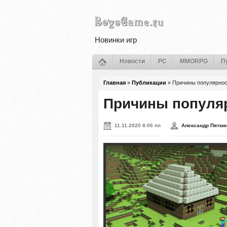
Новинки игр
Новости
PC
MMORPG
П
Главная
»
Публикации
»
Причины популярно
Причины популя
11.11.2020 8:06 пп
Александр Пятки