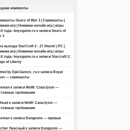
едние комменты
риншоты Gears of War 3 | Скриншоты |
винки игр | Новинки онлайн игр | игры
10 года- boysgame.ru
к записи
Gears of
r 3
а выхода StarCraft 2 - 27 Июля! | PC |
винки игр | Новинки онлайн игр | игры
10 года- boysgame.ru
к записи
Starcraft 2:
gs of Liberty
itted by EpicGames_ru
к записи
Royal
est — скриншоты
eeman к записи
WoW: Cataclysm —
стемные требования
thead к записи
WoW: Cataclysm —
стемные требования
eeman к записи
Dungeons — превью
tcher Ужасный
к записи
Dungeons —