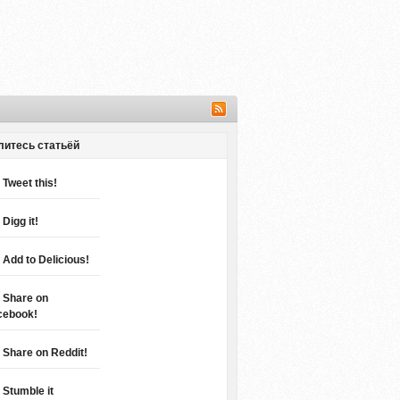
литесь статьёй
Tweet this!
Digg it!
Add to Delicious!
Share on
cebook!
Share on Reddit!
Stumble it