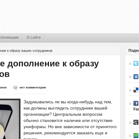
убликации
О сайте
Поде
ение к образу ваших сотрудников
е дополнение к образу
ов
зное
нет комментарие
Задумывались ли вы когда-нибудь над тем,
как должны выглядеть сотрудники вашей
Fa
организации? Центральным вопросом
обычно становится наличие или отсутствие
униформы. Но вне зависимости от принятого
решения, рекомендуется заказать еще и