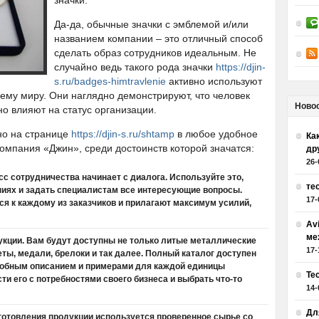
значки.
Да-да, обычные значки с эмблемой и/или
названием компании – это отличный способ
сделать образ сотрудников идеальным. Не
случайно ведь такого рода значки
https://djin-
s.ru/badges-himtravlenie
активно используют
всему миру. Они наглядно демонстрируют, что человек
Ново
но влияют на статус организации.
но на странице
https://djin-s.ru/shtamp
в любое удобное
Как
омпания «Джин», среди достоинств которой значатся:
др
26-
с сотрудничества начинает с диалога. Используйте это,
те
ниях и задать специалистам все интересующие вопросы.
17-
ся к каждому из заказчиков и прилагают максимум усилий,
Av
ме
кции. Вам будут доступны не только литые металлические
17-
неты, медали, брелоки и так далее. Полный каталог доступен
дробным описанием и примерами для каждой единицы
Те
ти его с потребностями своего бизнеса и выбрать что-то
14-
Дл
зготовления продукции используется проверенное сырье со