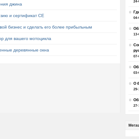
24-
ения джина
Гд
зию и сертификат СЕ
04-
вой бизнес и сделать его более прибыльным
Об
13-
р для вашего мотоцикла
Со
енные деревянные окна
ру
07-
Об
03-
О 
29-
Об
27-
Мега