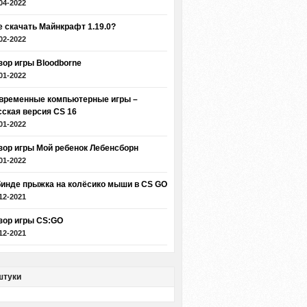
04-2022
е скачать Майнкрафт 1.19.0?
02-2022
зор игры Bloodborne
01-2022
временные компьютерные игры –
сская версия CS 16
01-2022
зор игры Мой ребенок Лебенсборн
01-2022
бинде прыжка на колёсико мыши в CS GO
12-2021
зор игры CS:GO
12-2021
штуки