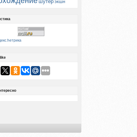
охождение
шутер
экшн
стика
like
нтересно