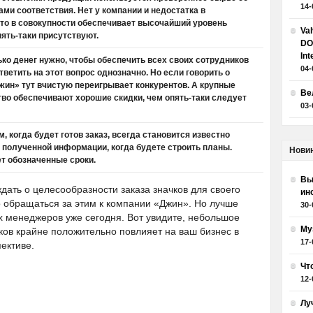
14-
и соответствия. Нет у компании и недостатка в
то в совокупности обеспечивает высочайший уровень
Va
ять-таки присутствуют.
DO
Int
ко денег нужно, чтобы обеспечить всех своих сотрудников
04-
етить на этот вопрос однозначно. Но если говорить о
жин» тут вчистую переигрывает конкурентов. А крупные
Ве
тво обеспечивают хорошие скидки, чем опять-таки следует
03-
, когда будет готов заказ, всегда становится известно
т полученной информации, когда будете строить планы.
Нови
т обозначенные сроки.
Вы
ать о целесообразности заказа значков для своего
ин
о обращаться за этим к компании «Джин». Но лучше
30-
х менеджеров уже сегодня. Вот увидите, небольшое
Му
ов крайне положительно повлияет на ваш бизнес в
17-
ективе.
Чт
12-
Лу