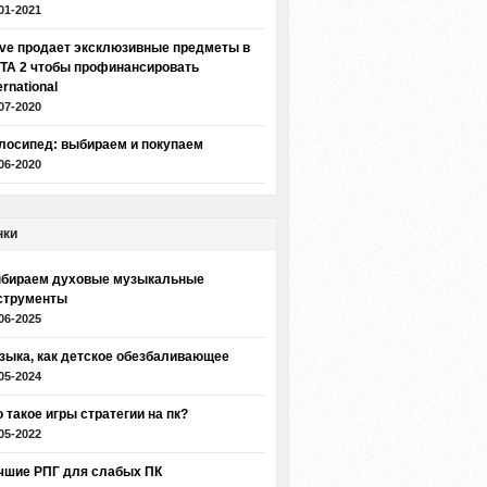
01-2021
lve продает эксклюзивные предметы в
TA 2 чтобы профинансировать
ernational
07-2020
лосипед: выбираем и покупаем
06-2020
нки
бираем духовые музыкальные
струменты
06-2025
зыка, как детское обезбаливающее
05-2024
о такое игры стратегии на пк?
05-2022
чшие РПГ для слабых ПК