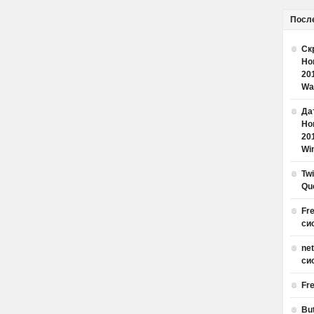
Посл
Ск
Но
20
Wa
Дат
Но
20
Win
Tw
Qu
Fr
си
ne
си
Fr
Bu