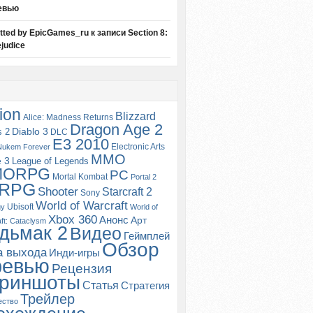
евью
itted by EpicGames_ru
к записи
Section 8:
judice
ion
Blizzard
Alice: Madness Returns
Dragon Age 2
s 2
Diablo 3
DLC
E3 2010
Electronic Arts
Nukem Forever
MMO
e 3
League of Legends
MORPG
PC
Mortal Kombat
Portal 2
RPG
Shooter
Starcraft 2
Sony
World of Warcraft
Ubisoft
gy
World of
Xbox 360
Анонс
Арт
ft: Cataclysm
дьмак 2
Видео
Геймплей
Обзор
а выхода
Инди-игры
ревью
Рецензия
риншоты
Статья
Стратегия
Трейлер
ество