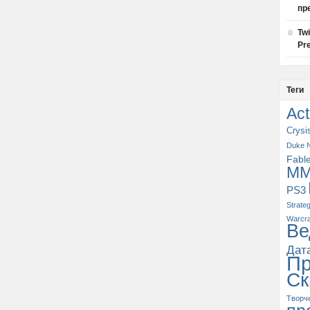
пр
Tw
Pre
Теги
Act
Crysi
Duke 
Fabl
M
PS3
Strate
Warcra
Ве
Дат
П
Ск
Творч