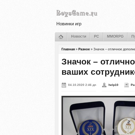
Новинки игр
Новости
PC
MMORPG
П
Главная
»
Разное
»
Значок – отличное дополн
Значок – отлично
ваших сотрудник
04.10.2020 2:46 дп
help10
Ра