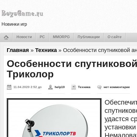
Новинки игр
Новости
PC
MMORPG
Публикации
О сайте
Главная
»
Техника
»
Особенности спутниковой а
Особенности спутниковой
Триколор
11.04.2020 2:52 дп
help10
Техника
нет комментарие
Обеспечит
спутников
удастся с
установки
Немалова