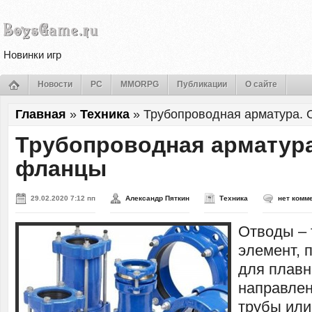
Новинки игр
Новости
PC
MMORPG
Публикации
О сайте
Главная
»
Техника
»
Трубопроводная арматура.
Трубопроводная арматура
фланцы
29.02.2020 7:12 пп
Александр Пяткин
Техника
нет комм
Отводы –
элемент, 
для плавн
направлен
трубы или