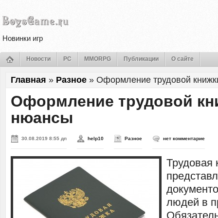
Новинки игр
Новости
PC
MMORPG
Публикации
О сайте
Главная
»
Разное
»
Оформление трудовой книж
Оформление трудовой кн
нюансы
30.08.2019 8:55 дп
help10
Разное
нет комментарие
Трудовая 
представ
документ
людей в п
Обязатель