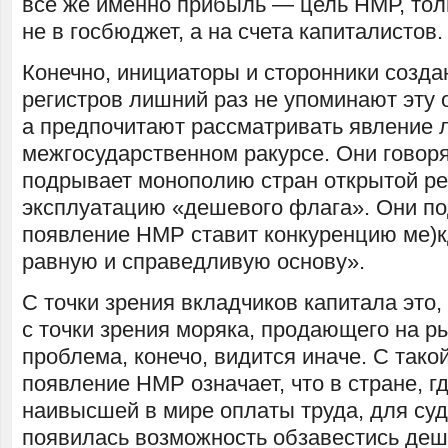
все же именно прибыль — цель НМР, тол
не в госбюджет, а на счета капиталистов.
Конечно, инициаторы и сторонники созд
регистров лишний раз не упоминают эту 
а предпочитают рассматривать явление ли
межгосударственном ракурсе. Они говоря
подрывает монополию стран открытой ре
эксплуатацию «дешевого флага». Они по
появление НМР ставит конкуренцию ме)к
равную и справедливую основу».
С точки зрения вкладчиков капитала это, 
с точки зрения моряка, продающего на ры
проблема, конечо, видится иначе. С тако
появление НМР означает, что в стране, г
наивысшей в мире оплаты труда, для су
появилась возможность обзавестись де