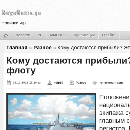
Новинки игр
Новости
PC
MMORPG
Публикации
О сайте
Главная
»
Разное
»
Кому достаются прибыли? Эт
Кому достаются прибыли
флоту
26.10.2018 11:20 дп
help10
Разное
нет комментарие
Положени
националь
экипажа с
главным с
регистра.