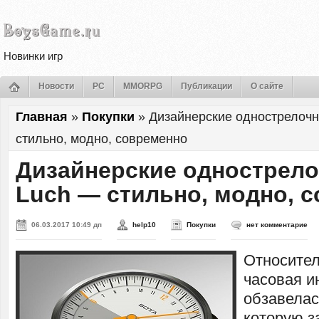
Новинки игр
Новости
PC
MMORPG
Публикации
О сайте
Главная
»
Покупки
»
Дизайнерские однострелоч
стильно, модно, современно
Дизайнерские однострел
Luch — стильно, модно, 
06.03.2017 10:49 дп
help10
Покупки
нет комментарие
Относител
часовая и
обзавелас
которую з