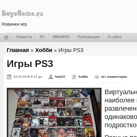
Новинки игр
Новости
PC
MMORPG
Публикации
О сайте
Главная
»
Хобби
»
Игры PS3
Игры PS3
24.05.2016 8:12 дп
help10
Хобби
нет комментарие
Виртуальн
наиболее
развлечен
одинаково
подростко