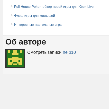
Full House Poker: обзор новой игры для Xbox Live
Флеш игры для малышей
Интересные настольные игры
Об авторе
Смотреть записи
help10