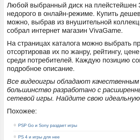
Любой выбранный диск на плейстейшен 
недорого в онлайн-режиме. Купить деше
можно, выбрав из внушительной коллекц
собрал интернет магазин VivaGame.
На страницах каталога можно выбрать п
отсортировав их по жанру, рейтингу, цен
среди потребителей. Каждую позицию с
подробное описание.
Все видеоигры обладают качественным 
большинство разработано с расширенн
сетевой игры. Найдите свою идеальную 
Похожее:
PSP Go и Sony раздает игры
PS 4 и игры для нее