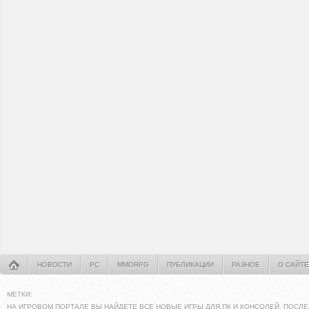
НОВОСТИ
PC
MMORPG
ПУБЛИКАЦИИ
РАЗНОЕ
О САЙТЕ
МЕТКИ:
НА ИГРОВОМ ПОРТАЛЕ ВЫ НАЙДЕТЕ ВСЕ НОВЫЕ ИГРЫ ДЛЯ ПК И КОНСОЛЕЙ. ПОСЛЕ