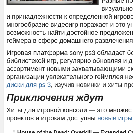
Разные по
визуальн
и принадлежности к определенной игрово
многообразие видеоигр поражает и это у
возможность найти достойное предложен
геймера в сфере домашнего развлечения
Игровая платформа sony ps3 обладает 
библиотекой игр, регулярно обновляя и 
ассортимент новыми захватывающими с
организации увлекательного геймплея н
диски для ps 3
, изучив новинки и хиты пр
Приключения ждут
Хиты для игровой консоли — это множес
проектов и игрокам доступны
новые игры 
House of the Dead: Overkill — Extended 