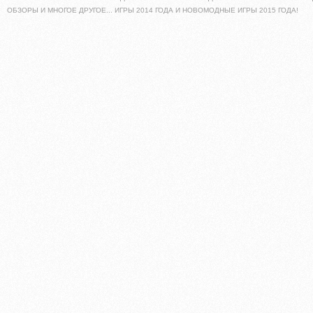
ОБЗОРЫ И МНОГОЕ ДРУГОЕ... ИГРЫ 2014 ГОДА И НОВОМОДНЫЕ ИГРЫ 2015 ГОДА!