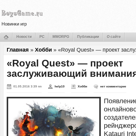
Новинки игр
Новости
PC
MMORPG
Публикации
О сайте
Главная
»
Хобби
»
«Royal Quest» — проект зас
«Royal Quest» — проект
заслуживающий внимани
01.05.2016 3:39 пп
help10
Хобби
нет комментарие
Появлени
онлайново
создателе
рейнджеро
Katauri Int