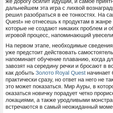
же дорогу осилит идущий, и самое приятн
дальнейшем эта игра с лихвой вознагради
решил разобраться в ее тонкостях. На с
Quest» не отнесешь к продуктам в жан
которые не создают никаких проблем и 
игровой процесс, напоминающий увесели
На первом этапе, необходимые сведения
уже предстоит действовать самостоятель
напоминает обучение плаванию, когда дл
завозят на середину речки и бросают в во
как добыть
Золото Royal Quest
начинает 
практически сразу, но ответ на него не та
это может показаться. Мир Ауры, в котор
оказаться новичку порадует четко прори
локациями, а также уродливыми монстра
встречаются в самый неожиданный моме