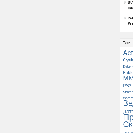
Bu
пр
Tw
Pre
Теги
Act
Crysi
Duke 
Fabl
M
PS3
Strate
Warcra
Ве
Дат
П
Ск
Творч