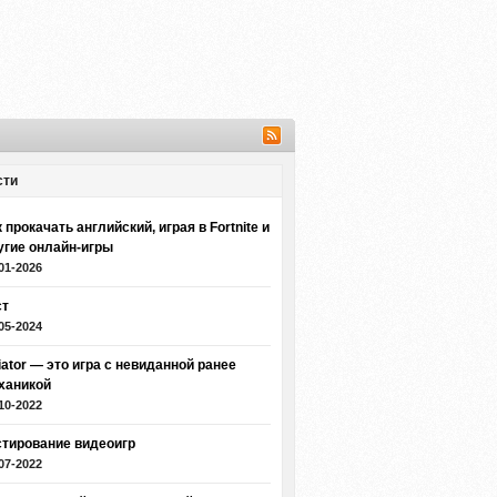
сти
 прокачать английский, играя в Fortnite и
угие онлайн-игры
01-2026
ст
05-2024
iator — это игра с невиданной ранее
ханикой
10-2022
стирование видеоигр
07-2022