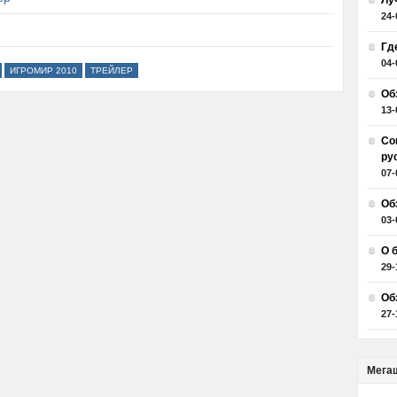
Лу
24-
Гд
04-
ИГРОМИР 2010
ТРЕЙЛЕР
Об
13-
Со
ру
07-
Об
03-
О 
29-
Об
27-
Мега