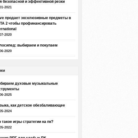
я безопасной и эффективной резки
01-2021
lve продает эксклюзивные предметы в
TA 2 чтобы профинансировать
ernational
07-2020
лосипед: выбираем и покупаем
06-2020
нки
бираем духовые музыкальные
струменты
06-2025
зыка, как детское обезбаливающее
05-2024
о такое игры стратегии на пк?
05-2022