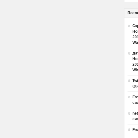
Посл
Ск
Но
20
Wa
Дат
Но
20
Win
Tw
Qu
Fr
си
ne
си
Fr