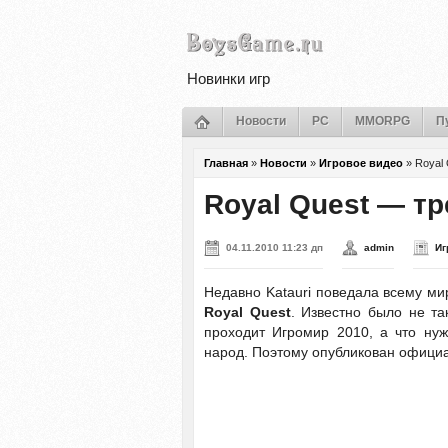
Новинки игр
Новости
PC
MMORPG
П
Главная
»
Новости
»
Игровое видео
»
Royal
Royal Quest — т
04.11.2010 11:23 дп
admin
Иг
Недавно Katauri поведала всему мир
Royal Quest
. Известно было не та
проходит Игромир 2010, а что нуж
народ. Поэтому опубликован официа