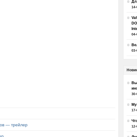
Дл
14-
Va
DO
Int
04-
Ве
03-
Нови
Вы
ин
30-
Му
17-
Чт
ров — трейлер
12-
ер