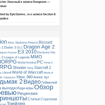
tcher Ужасный
к записи
Dungeons —
евью
itted by EpicGames_ru
к записи
Section 8:
judice
ion
Blizzard
Alice: Madness Returns
Dragon Age 2
s 2
Diablo 3
DLC
E3 2010
Electronic Arts
Nukem Forever
MMO
e 3
League of Legends
MORPG
PC
Mortal Kombat
Portal 2
RPG
Shooter
Starcraft 2
Sony
World of Warcraft
Ubisoft
gy
World of
Xbox 360
Анонс
Арт
ft: Cataclysm
дьмак 2
Видео
Геймплей
Обзор
а выхода
Инди-игры
ревью
Рецензия
риншоты
Статья
Стратегия
Трейлер
ество