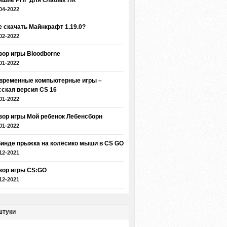
чшие РПГ для слабых ПК
04-2022
е скачать Майнкрафт 1.19.0?
02-2022
зор игры Bloodborne
01-2022
временные компьютерные игры –
сская версия CS 16
01-2022
зор игры Мой ребенок Лебенсборн
01-2022
бинде прыжка на колёсико мыши в CS GO
12-2021
зор игры CS:GO
12-2021
штуки