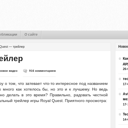
убликации
О сайте
Ново
 Quest — трейлер
рейлер
Как
др
26-
ровое видео
916 комментариев
те
у о том, что затевает что-то интересное под названием
17-
к много как хотелось бы, но это и к лучшему. Но ведь
Av
но делать в это время? Правильно, радовать честной
ме
льный трейлер игры Royal Quest. Приятного просмотра:
17-
Те
14-