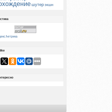
охождение
шутер
экшн
стика
like
нтересно