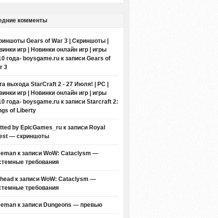
едние комменты
риншоты Gears of War 3 | Скриншоты |
винки игр | Новинки онлайн игр | игры
10 года- boysgame.ru
к записи
Gears of
r 3
а выхода StarCraft 2 - 27 Июля! | PC |
винки игр | Новинки онлайн игр | игры
10 года- boysgame.ru
к записи
Starcraft 2:
gs of Liberty
itted by EpicGames_ru
к записи
Royal
est — скриншоты
eeman к записи
WoW: Cataclysm —
стемные требования
thead к записи
WoW: Cataclysm —
стемные требования
eeman к записи
Dungeons — превью