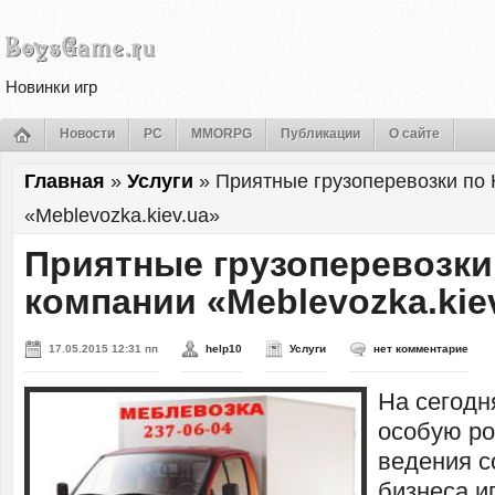
Новинки игр
Новости
PC
MMORPG
Публикации
О сайте
Главная
»
Услуги
»
Приятные грузоперевозки по 
«Meblevozka.kiev.ua»
Приятные грузоперевозки 
компании «Meblevozka.kie
17.05.2015 12:31 пп
help10
Услуги
нет комментарие
На сегодн
особую ро
ведения с
бизнеса и