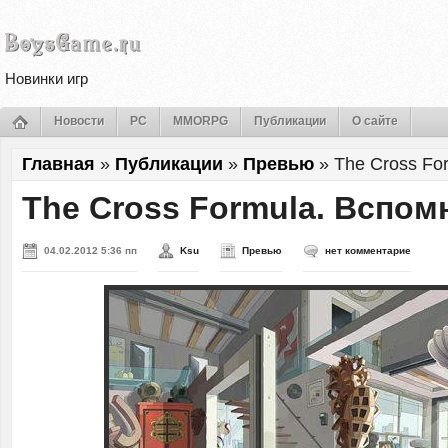
Новинки игр
Новости
PC
MMORPG
Публикации
О сайте
Главная
»
Публикации
»
Превью
»
The Cross Fo
The Cross Formula. Вспом
04.02.2012 5:36 пп
Ksu
Превью
нет комментарие