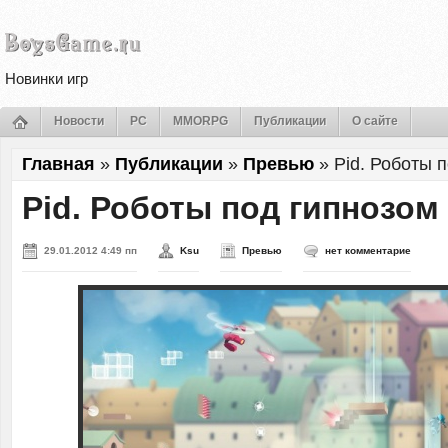
Новинки игр
Новости
PC
MMORPG
Публикации
О сайте
Главная
»
Публикации
»
Превью
»
Pid. Роботы 
Pid. Роботы под гипнозом
29.01.2012 4:49 пп
Ksu
Превью
нет комментарие