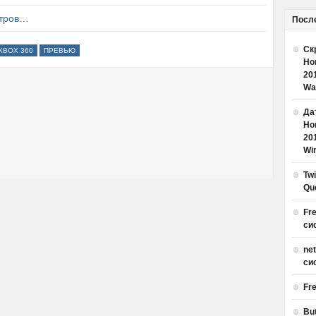
стров…
Посл
Ск
XBOX 360
ПРЕВЬЮ
Но
20
Wa
Дат
Но
20
Win
Tw
Qu
Fr
си
ne
си
Fr
Bu