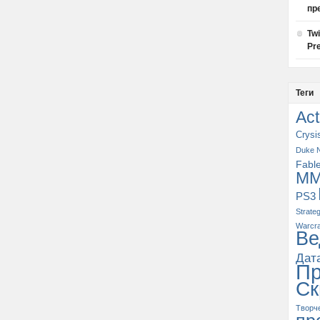
пр
Tw
Pre
Теги
Act
Crysi
Duke 
Fabl
M
PS3
Strate
Warcra
Ве
Дат
П
Ск
Творч