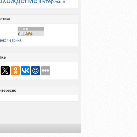
охождение
шутер
экшн
стика
like
нтересно