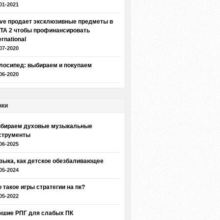
01-2021
lve продает эксклюзивные предметы в
TA 2 чтобы профинансировать
ernational
07-2020
лосипед: выбираем и покупаем
06-2020
нки
бираем духовые музыкальные
струменты
06-2025
зыка, как детское обезбаливающее
05-2024
о такое игры стратегии на пк?
05-2022
чшие РПГ для слабых ПК