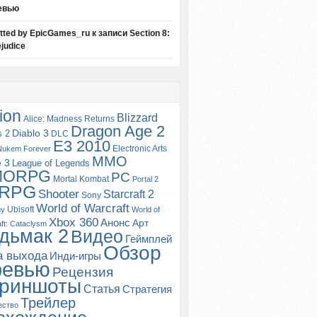
евью
itted by EpicGames_ru
к записи
Section 8:
judice
ion
Blizzard
Alice: Madness Returns
Dragon Age 2
s 2
Diablo 3
DLC
E3 2010
Electronic Arts
Nukem Forever
MMO
e 3
League of Legends
MORPG
PC
Mortal Kombat
Portal 2
RPG
Shooter
Starcraft 2
Sony
World of Warcraft
Ubisoft
gy
World of
Xbox 360
Анонс
Арт
ft: Cataclysm
дьмак 2
Видео
Геймплей
Обзор
а выхода
Инди-игры
ревью
Рецензия
риншоты
Статья
Стратегия
Трейлер
ество