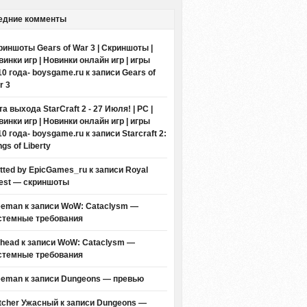
едние комменты
риншоты Gears of War 3 | Скриншоты |
винки игр | Новинки онлайн игр | игры
10 года- boysgame.ru
к записи
Gears of
r 3
а выхода StarCraft 2 - 27 Июля! | PC |
винки игр | Новинки онлайн игр | игры
10 года- boysgame.ru
к записи
Starcraft 2:
gs of Liberty
itted by EpicGames_ru
к записи
Royal
est — скриншоты
eeman к записи
WoW: Cataclysm —
стемные требования
thead к записи
WoW: Cataclysm —
стемные требования
eeman к записи
Dungeons — превью
tcher Ужасный
к записи
Dungeons —