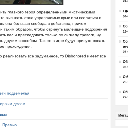
24-
Гд
лить главного героя определенными мистическими
04-
те вызывать стаю управляемых крыс или вселяться в
тавлена большая свобода в действиях, причем
Об
ан таким образом, чтобы отринуть малейшие подозрения
13-
ть вас и преследовать только по сигналу тревоги, ну
ь другим способом. Так же в игре будут присутствовать
Со
 ее прохождения.
ру
07-
ю реализовать все задуманное, то Dishonored имеет все
Об
03-
О 
29-
Об
Дети подземелья
27-
 первым делом…
евью
Мега
n. Превью