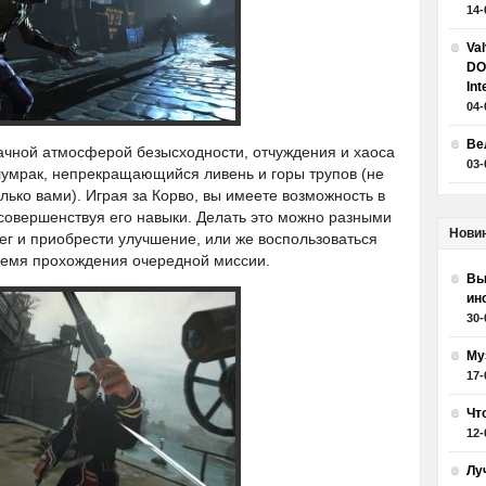
14-
Va
DO
Int
04-
Ве
ачной атмосферой безысходности, отчуждения и хаоса
03-
мрак, непрекращающийся ливень и горы трупов (не
лько вами). Играя за Корво, вы имеете возможность в
 совершенствуя его навыки. Делать это можно разными
Нови
ег и приобрести улучшение, или же воспользоваться
ремя прохождения очередной миссии.
Вы
ин
30-
Му
17-
Чт
12-
Лу