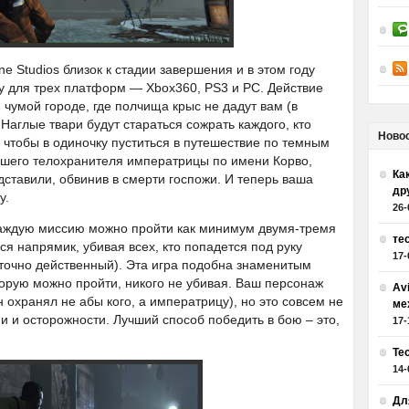
e Studios близок к стадии завершения и в этом году
зу для трех платформ — Xbox360, PS3 и PC. Действие
чумой городе, где полчища крыс не дадут вам (в
Наглые твари будут стараться сожрать каждого, кто
Ново
 чтобы в одиночку пуститься в путешествие по темным
вшего телохранителя императрицы по имени Корво,
Как
ставили, обвинив в смерти госпожи. И теперь ваша
др
у.
26-
 каждую миссию можно пройти как минимум двумя-тремя
те
я напрямик, убивая всех, кто попадется под руку
17-
аточно действенный). Эта игра подобна знаменитым
торую можно пройти, никого не убивая. Ваш персонаж
Av
 охранял не абы кого, а императрицу), но это совсем не
ме
и и осторожности. Лучший способ победить в бою – это,
17-
Те
14-
Дл