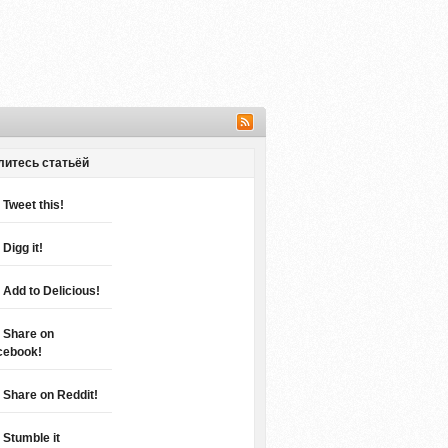
литесь статьёй
Tweet this!
Digg it!
Add to Delicious!
Share on
cebook!
Share on Reddit!
Stumble it