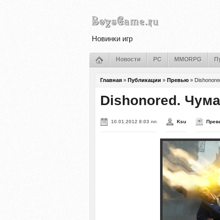
Новинки игр
Новости
PC
MMORPG
П
Главная
»
Публикации
»
Превью
»
Dishonore
Dishonored. Чум
10.01.2012 8:03 пп
Ksu
Прев