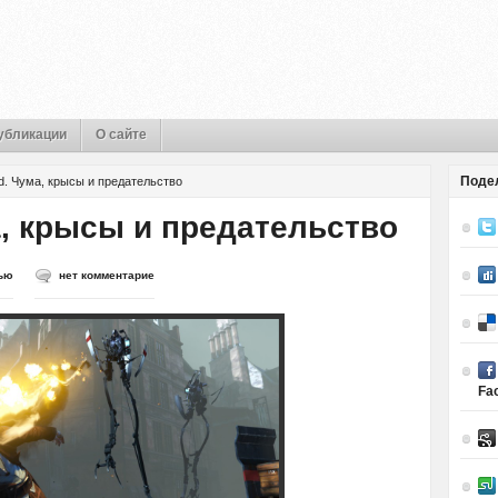
убликации
О сайте
Поде
d. Чума, крысы и предательство
а, крысы и предательство
ью
нет комментарие
Fa