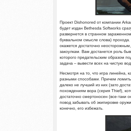
Проект Dishonored от компании Arkan
будет издан Bethesda Softworks сра
развернется в странном зараженном 
буквальном смысле слова) прохода. 
окажется достаточно неосторожным,
закоулкам. Вам достанется роль бы
которого предательским образом под
задача – вывести всех на чистую вод
Несмотря на то, что игра линейна,
разными способами. Причем ломитьс
далеко не лучший из них (зато дост
похождениям вора (серия Thief), ко
достаточно смертоносен (все-таки он
повод забывать об экипировке оружи
конечно, его избежать.