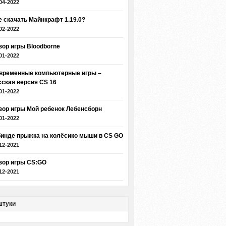
04-2022
е скачать Майнкрафт 1.19.0?
02-2022
зор игры Bloodborne
01-2022
временные компьютерные игры –
сская версия CS 16
01-2022
зор игры Мой ребенок Лебенсборн
01-2022
бинде прыжка на колёсико мыши в CS GO
12-2021
зор игры CS:GO
12-2021
штуки