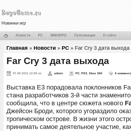
Новинки игр
Новости
PC
MMORPG
Публикации
О сайте
Главная
»
Новости
»
PC
»
Far Cry 3 дата выхода
Far Cry 3 дата выхода
07.06.2011 12:09 пп
admin
PC
,
PS3
,
Xbox 360
6 коммент
Выставка E3 порадовала поклонников Far
стана разработчиков 3-й части знаменитой
сообщила, что в центре сюжета нового
F
Джейсон Броди, которого угораздило ока
тропическом острове. В жизни этого остр
принимать самое деятельное участие, ка