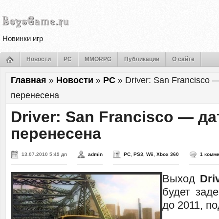
Новинки игр
Новости
PC
MMORPG
Публикации
О сайте
Главная
»
Новости
»
PC
»
Driver: San Francisco
перенесена
Driver: San Francisco — д
перенесена
13.07.2010 5:49 дп
admin
PC
,
PS3
,
Wii
,
Xbox 360
1 комм
Выход
Dri
будет зад
до 2011, по