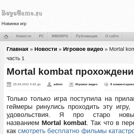
Новинки игр
Новости
PC
MMORPG
Публикации
О сайте
Главная
»
Новости
»
Игровое видео
»
Mortal k
часть 1
Mortal kombat прохождени
25.04.2011 5:42 дп
admin
Игровое видео
8 комментарие
Только только игра поступила на прила
геймеры ринулись проходить эту игру,
удовольствия. Я про старо нов
названием
Mortal kombat
. Так что в пе
как
смотреть бесплатно фильмы катастр