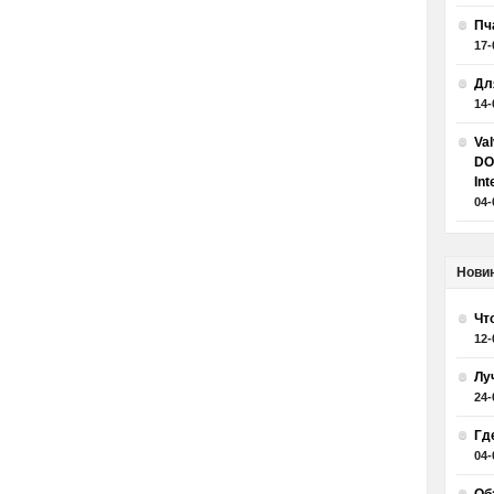
Пч
17-
Дл
14-
Va
DO
Int
04-
Нови
Чт
12-
Лу
24-
Гд
04-