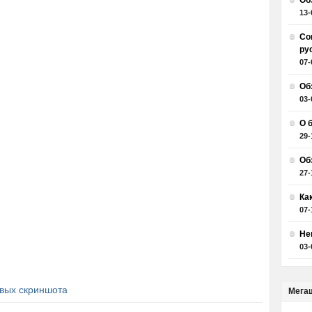
Об
13-
Со
ру
07-
Об
03-
О 
29-
Об
27-
Ка
07-
Не
03-
вых скриншота
Мега