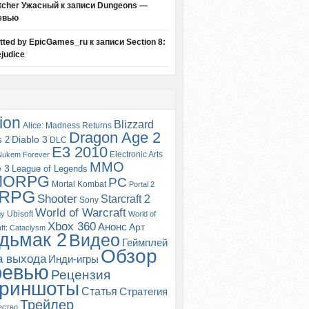
tcher Ужасный
к записи
Dungeons —
евью
itted by EpicGames_ru
к записи
Section 8:
judice
ion
Blizzard
Alice: Madness Returns
Dragon Age 2
s 2
Diablo 3
DLC
E3 2010
Electronic Arts
Nukem Forever
MMO
e 3
League of Legends
MORPG
PC
Mortal Kombat
Portal 2
RPG
Shooter
Starcraft 2
Sony
World of Warcraft
Ubisoft
gy
World of
Xbox 360
Анонс
Арт
ft: Cataclysm
дьмак 2
Видео
Геймплей
Обзор
а выхода
Инди-игры
ревью
Рецензия
риншоты
Статья
Стратегия
Трейлер
ество