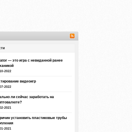
сти
iator — это игра с невиданной ранее
ханикой
10-2022
стирование видеоигр
07-2022
ально ли сейчас заработать на
иптовалюте?
02-2021
причин установить пластиковые трубы
опления
01-2021