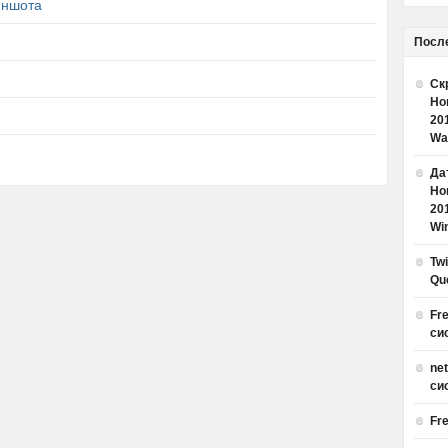
иншота
Посл
Ск
Но
20
Wa
Дат
Но
20
Win
Tw
Qu
Fr
си
ne
си
Fr