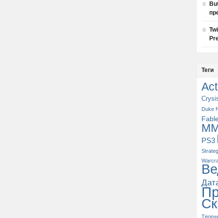
Bu
пр
Tw
Pre
Теги
Act
Crysi
Duke 
Fabl
M
PS3
Strate
Warcra
Ве
Дат
П
Ск
Творч