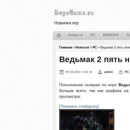
Новинки игр
Новости
PC
MMORPG
П
Главная
»
Новости
»
PC
»
Ведьмак 2 пять но
Ведьмак 2 пять 
05.04.2011 1:44 пп
admin
PC
Пополнение галереи по игре
Ведь
больше всего, так как графика на
просмотра:
[Показать слайдшоу]