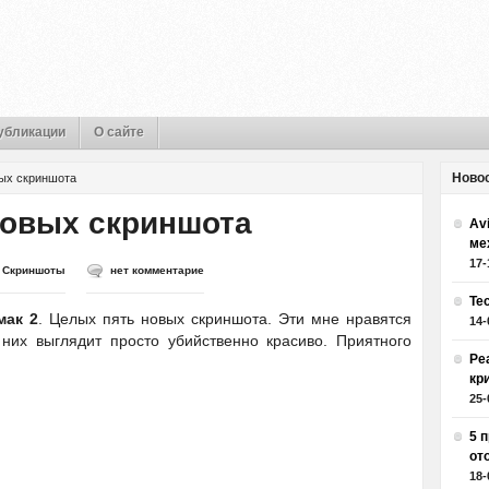
убликации
О сайте
Ново
вых скриншота
новых скриншота
Av
ме
17-
,
Скриншоты
нет комментарие
Те
мак 2
. Целых пять новых скриншота. Эти мне нравятся
14-
 них выглядит просто убийственно красиво. Приятного
Ре
кр
25-
5 
от
18-