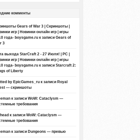
едние комменты
риншоты Gears of War 3 | Скриншоты |
винки игр | Новинки онлайн игр | игры
10 года- boysgame.ru
к записи
Gears of
r 3
а выхода StarCraft 2 - 27 Июля! | PC |
винки игр | Новинки онлайн игр | игры
10 года- boysgame.ru
к записи
Starcraft 2:
gs of Liberty
itted by EpicGames_ru
к записи
Royal
est — скриншоты
eeman к записи
WoW: Cataclysm —
стемные требования
thead к записи
WoW: Cataclysm —
стемные требования
eeman к записи
Dungeons — превью