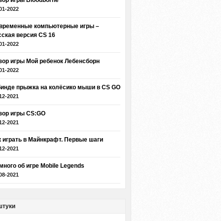
зор игры Bloodborne
01-2022
временные компьютерные игры –
сская версия CS 16
01-2022
зор игры Мой ребенок Лебенсборн
01-2022
бинде прыжка на колёсико мыши в CS GO
12-2021
зор игры CS:GO
12-2021
к играть в Майнкрафт. Первые шаги
12-2021
много об игре Mobile Legends
08-2021
штуки