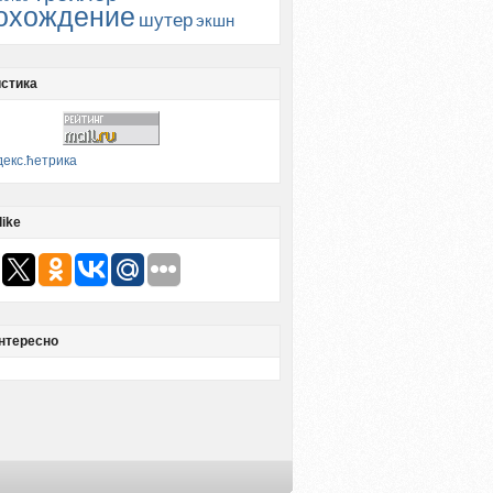
охождение
шутер
экшн
стика
like
нтересно