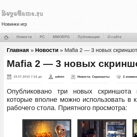
Новинки игр
Новости
PC
MMORPG
Публикации
О сайте
Главная
»
Новости
»
Mafia 2 — 3 новых скриншо
Mafia 2 — 3 новых скринш
19.07.2010 7:24 дп
admin
Новости
,
Скриншоты
2 комме
Опубликовано три новых скриншота
которые вполне можно использовать в к
рабочего стола. Приятного просмотра: