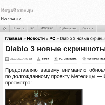
Новинки игр
Новости
PC
MMORPG
Публикации
О сайте
Главная
»
Новости
»
PC
»
Diablo 3 новые скрин
Diablo 3 новые скриншот
22.02.2011 6:50 дп
admin
PC
,
Скриншоты
538 коммента
Представляю вашему вниманию обнов
по долгожданному проекту Метелицы —
просмотра: