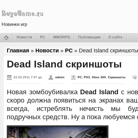
Новинки игр
Новости
PC
MMORPG
Публикации
О сайте
Главная
»
Новости
»
PC
»
Dead Island скриншот
Dead Island скриншоты
22.02.2011 7:07 дп
admin
PC
,
PS3
,
Xbox 360
,
Скриншоты
Новая зомбоубивалка
Dead Island
с нов
скоро должна появиться на экранах ваш
всегда, истреблять нечисть мы б
подручных средств. Ну а пока любуемся