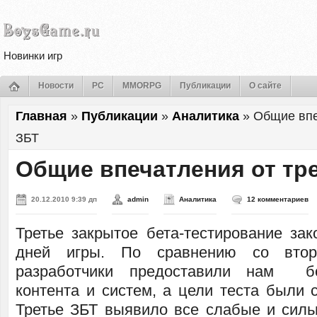
Новинки игр
Новости
PC
MMORPG
Публикации
О сайте
Главная
»
Публикации
»
Аналитика
»
Общие впе
ЗБТ
Общие впечатления от тр
20.12.2010 9:39 дп
admin
Аналитика
12 комментариев
Третье закрытое бета-тестирование зак
дней игры. По сравнению со вто
разработчики предоставили нам б
контента и систем, а цели теста были 
Третье ЗБТ выявило все слабые и силь