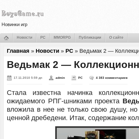
Новинки игр
Новости
PC
MMORPG
Публикации
О сайте
Главная
»
Новости
»
PC
»
Ведьмак 2 — Коллекц
Ведьмак 2 — Коллекционн
17.11.2010 5:59 дп
admin
PC
4 383 комментариев
Стала известна начинка коллекцион
ожидаемого РПГ-шниками проекта
Ведь
вложила в нее не только свою душу, но
ценной дребедени. Итак, содержание кол