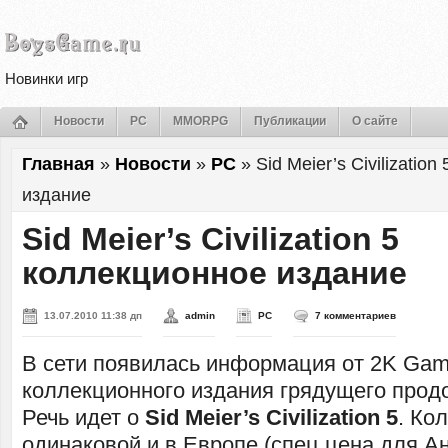
Новинки игр
Новости
PC
MMORPG
Публикации
О сайте
Главная
»
Новости
»
PC
»
Sid Meier’s Civilizatio
издание
Sid Meier’s Civilization 5
коллекционное издание
13.07.2010 11:38 дп
admin
PC
7 комментариев
В сети появилась информация от 2K Gam
коллекционного издания грядущего прод
Речь идет о
Sid Meier’s Civilization 5
. Ко
одинаковой и в Европе (спец цена для Ан