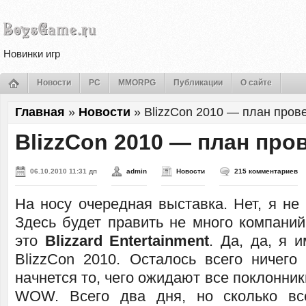
Новинки игр
Новости
PC
MMORPG
Публикации
О сайте
Главная
»
Новости
»
BlizzСon 2010 — план пров
BlizzСon 2010 — план про
06.10.2010 11:31 дп
admin
Новости
215 комментариев
На носу очередная выставка. Нет, я не
Здесь будет править не много компаний
это
Blizzard Entertainment
. Да, да, я 
BlizzСon 2010. Осталось всего ничего
начнется то, чего ожидают все поклонники 
WOW. Всего два дня, но сколько вс