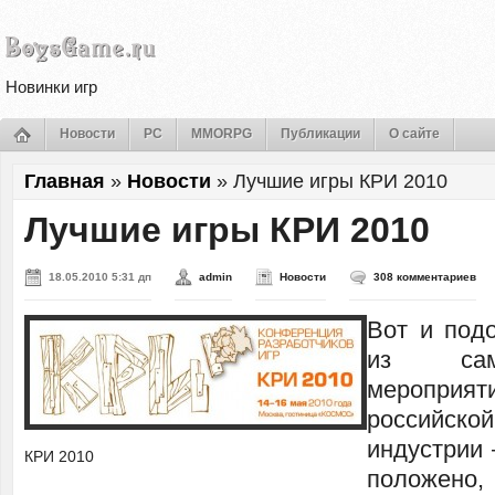
Новинки игр
Новости
PC
MMORPG
Публикации
О сайте
Главная
»
Новости
»
Лучшие игры КРИ 2010
Лучшие игры КРИ 2010
18.05.2010 5:31 дп
admin
Новости
308 комментариев
Вот и под
из сам
меропри
россий
индустри
КРИ 2010
положено