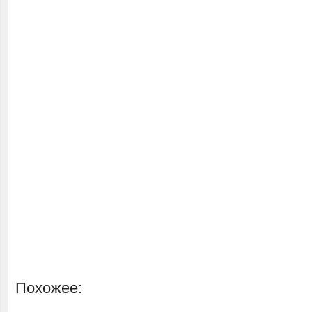
Похожее: