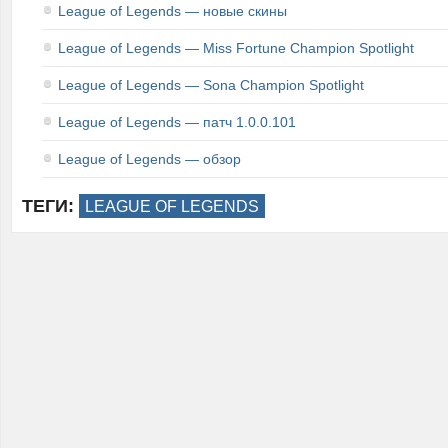
League of Legends — новые скины
League of Legends — Miss Fortune Champion Spotlight
League of Legends — Sona Champion Spotlight
League of Legends — патч 1.0.0.101
League of Legends — обзор
ТЕГИ:
LEAGUE OF LEGENDS