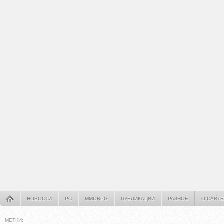
НОВОСТИ
PC
MMORPG
ПУБЛИКАЦИИ
РАЗНОЕ
О САЙТЕ
МЕТКИ: