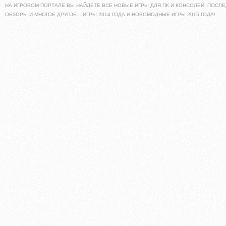
НА ИГРОВОМ ПОРТАЛЕ ВЫ НАЙДЕТЕ ВСЕ НОВЫЕ ИГРЫ ДЛЯ ПК И КОНСОЛЕЙ. ПОСЛЕ
ОБЗОРЫ И МНОГОЕ ДРУГОЕ... ИГРЫ 2014 ГОДА И НОВОМОДНЫЕ ИГРЫ 2015 ГОДА!