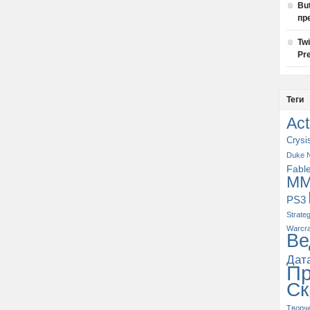
Bu
пр
Tw
Pre
Теги
Act
Crysi
Duke 
Fabl
M
PS3
Strate
Warcra
Ве
Дат
П
Ск
Творч