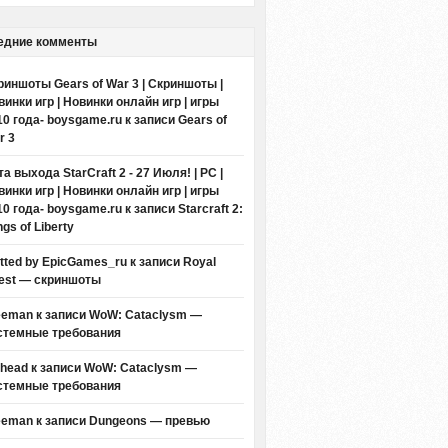
едние комменты
риншоты Gears of War 3 | Скриншоты |
винки игр | Новинки онлайн игр | игры
10 года- boysgame.ru
к записи
Gears of
r 3
а выхода StarCraft 2 - 27 Июля! | PC |
винки игр | Новинки онлайн игр | игры
10 года- boysgame.ru
к записи
Starcraft 2:
gs of Liberty
itted by EpicGames_ru
к записи
Royal
est — скриншоты
eeman к записи
WoW: Cataclysm —
стемные требования
thead к записи
WoW: Cataclysm —
стемные требования
eeman к записи
Dungeons — превью