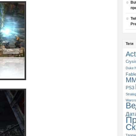
Bu
пр
Tw
Pre
Теги
Act
Crysi
Duke 
Fabl
M
PS3
Strate
Warcra
Ве
Дат
П
Ск
Творч