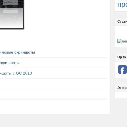
пр
Стати
 — новые скриншоты
Up to 
 скриншоты
иншоты с GC 2010
Это и