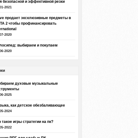
я безопасной и эффективной резки
01-2021
lve продает эксклюзивные предметы в
TA 2 чтобы профинансировать
ernational
07-2020
лосипед: выбираем и покупаем
06-2020
нки
бираем духовые музыкальные
струменты
06-2025
зыка, как детское обезбаливающее
05-2024
о такое игры стратегии на пк?
05-2022