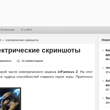
убликации
О сайте
Ново
 2 — электрические скриншоты
ектрические скриншоты
Как
др
26-
криншоты
12 комментариев
те
орой части электрического экшена
inFamous 2
. На этот
17-
е чудеса способностей главного героя игры. Приятного
Av
ме
17-
Те
14-