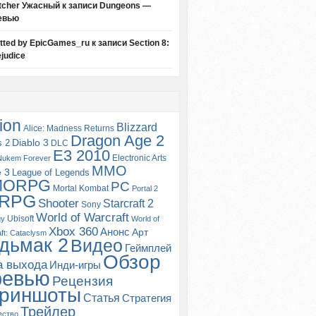
tcher Ужасный
к записи
Dungeons —
евью
itted by EpicGames_ru
к записи
Section 8:
judice
ion
Blizzard
Alice: Madness Returns
Dragon Age 2
s 2
Diablo 3
DLC
E3 2010
Electronic Arts
Nukem Forever
MMO
e 3
League of Legends
MORPG
PC
Mortal Kombat
Portal 2
RPG
Shooter
Starcraft 2
Sony
World of Warcraft
Ubisoft
gy
World of
Xbox 360
Анонс
Арт
ft: Cataclysm
дьмак 2
Видео
Геймплей
Обзор
а выхода
Инди-игры
ревью
Рецензия
риншоты
Статья
Стратегия
Трейлер
ество