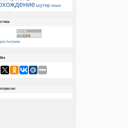
охождение
шутер
экшн
стика
like
нтересно