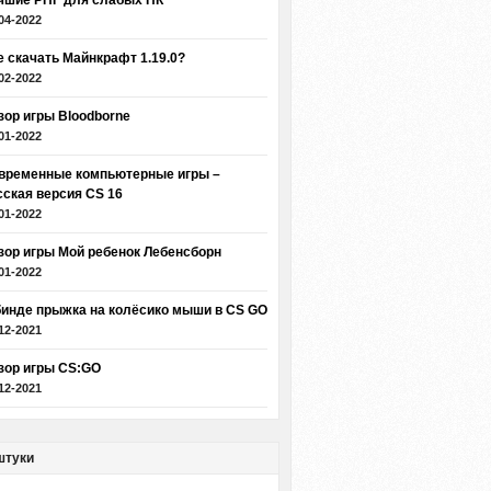
чшие РПГ для слабых ПК
04-2022
е скачать Майнкрафт 1.19.0?
02-2022
зор игры Bloodborne
01-2022
временные компьютерные игры –
сская версия CS 16
01-2022
зор игры Мой ребенок Лебенсборн
01-2022
бинде прыжка на колёсико мыши в CS GO
12-2021
зор игры CS:GO
12-2021
штуки