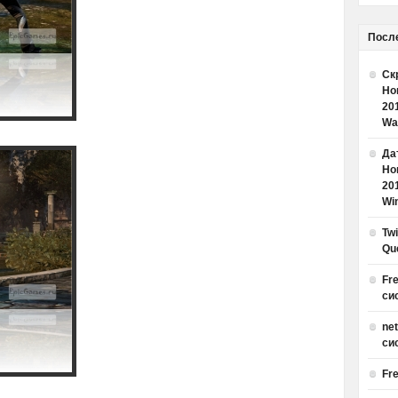
Посл
Ск
Но
20
Wa
Дат
Но
20
Win
Tw
Qu
Fr
си
ne
си
Fr