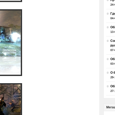
Лу
24-
Гд
04-
Об
13-
Со
ру
07-
Об
03-
О 
29-
Об
27-
Мега