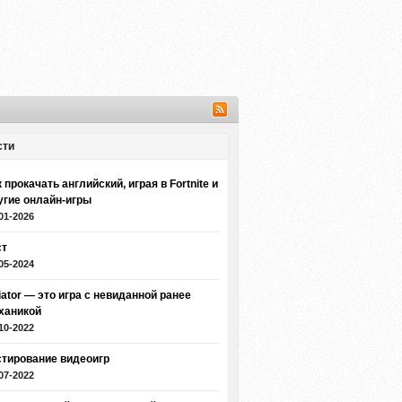
сти
 прокачать английский, играя в Fortnite и
угие онлайн-игры
01-2026
ст
05-2024
iator — это игра с невиданной ранее
ханикой
10-2022
стирование видеоигр
07-2022