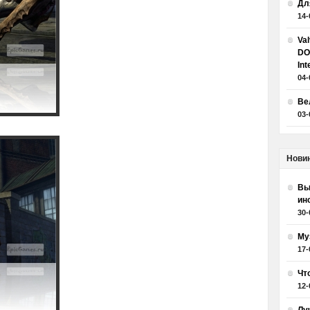
Дл
14-
Va
DO
Int
04-
Ве
03-
Нови
Вы
ин
30-
Му
17-
Чт
12-