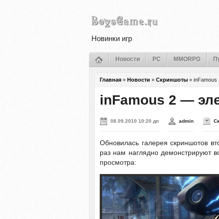
Новинки игр
Новости
PC
MMORPG
П
Главная
»
Новости
»
Скриншоты
»
inFamous
inFamous 2 — эл
08.09.2010 10:20 дп
admin
С
Обновилась галерея скриншотов вт
раз нам наглядно демонстрируют вс
просмотра: