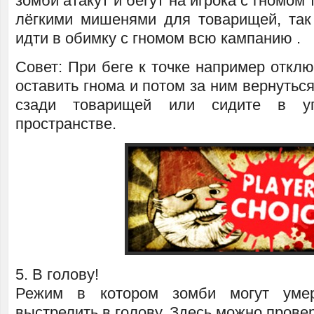
зомби атакут и бегут на игрока с гномом
лёгкими мишенями для товарищей, так
идти в обимку с гномом всю кампанию .
Совет: При беге к точке например откл
оставить гнома и потом за ним вернуться
сзади товарищей или сидите в у
пространстве.
5. В голову!
Режим в котором зомби могут умер
выстрелить в голову. Здесь можно прове