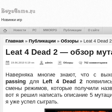
Новинки игр
Новости
PC
MMORPG
Публикации
О сайте
Главная
»
Публикации
»
Обзоры
»
Leat 4 Dead 
Leat 4 Dead 2 — обзор му
19.06.2010 6:19 пп
admin
Обзоры
762 комментариев
Наверняка многие знают, что с вы
passing
для
Left 4 Dead 2
появились
смены режимов, которые получили назв
вот я решил написать описание 5 мутаци
я уже успел сыграть.