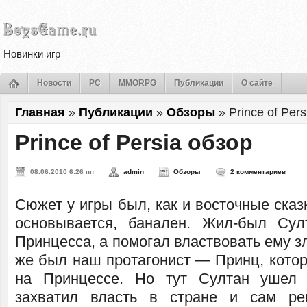
Новинки игр
Новости
PC
MMORPG
Публикации
О сайте
Главная
»
Публикации
»
Обзоры
»
Prince of Per
Prince of Persia обзор
08.06.2010 6:26 пп
admin
Обзоры
2 комментариев
Сюжет у игры был, как и восточные сказк
основывается, банален. Жил-был Сул
Принцесса, а помогал властвовать ему з
же был наш протагонист — Принц, котор
на Принцессе. Но тут Султан ушел 
захватил власть в стране и сам р