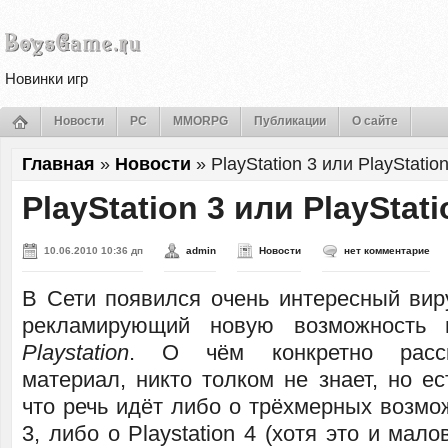
Новинки игр
Новости
PC
MMORPG
Публикации
О сайте
Главная
»
Новости
»
PlayStation 3 или PlayStatio
PlayStation 3 или PlayStat
10.06.2010 10:36 дп
admin
Новости
нет комментарие
В Сети появился очень интересный вир
рекламирующий новую возможность 
Playstation
. О чём конкретно расс
материал, никто толком не знает, но е
что речь идёт либо о трёхмерных возмож
3, либо о Playstation 4 (хотя это и мал