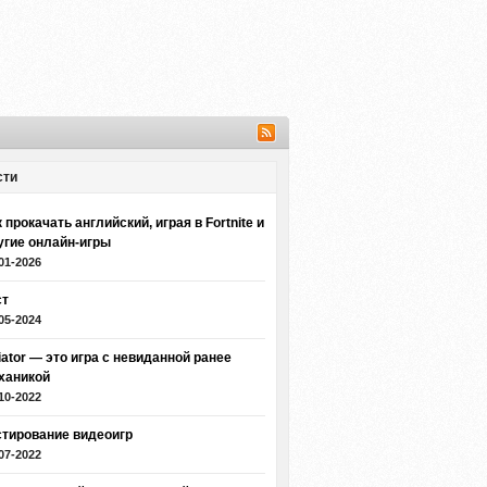
сти
 прокачать английский, играя в Fortnite и
угие онлайн-игры
01-2026
ст
05-2024
iator — это игра с невиданной ранее
ханикой
10-2022
стирование видеоигр
07-2022