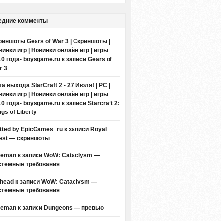
едние комменты
риншоты Gears of War 3 | Скриншоты |
винки игр | Новинки онлайн игр | игры
10 года- boysgame.ru
к записи
Gears of
r 3
а выхода StarCraft 2 - 27 Июля! | PC |
винки игр | Новинки онлайн игр | игры
10 года- boysgame.ru
к записи
Starcraft 2:
gs of Liberty
itted by EpicGames_ru
к записи
Royal
est — скриншоты
eeman к записи
WoW: Cataclysm —
стемные требования
thead к записи
WoW: Cataclysm —
стемные требования
eeman к записи
Dungeons — превью