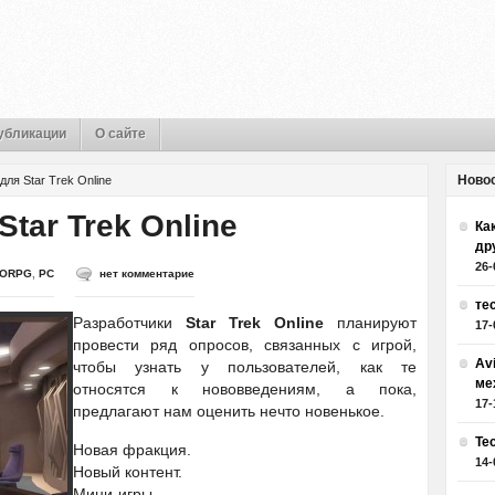
убликации
О сайте
Ново
ля Star Trek Online
tar Trek Online
Как
др
26-
ORPG
,
PC
нет комментарие
те
Разработчики
Star Trek Online
планируют
17-
провести ряд опросов, связанных с игрой,
Av
чтобы узнать у пользователей, как те
ме
относятся к нововведениям, а пока,
17-
предлагают нам оценить нечто новенькое.
Те
Новая фракция.
14-
Новый контент.
Мини-игры.