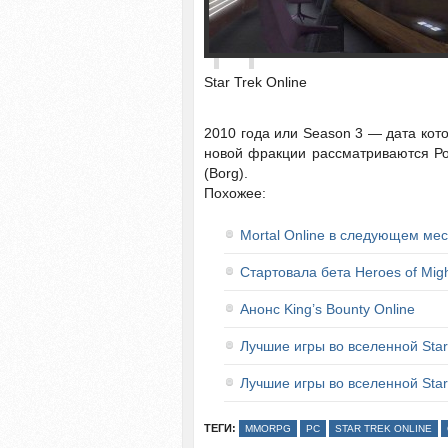
Star Trek Online
2010 года или Season 3 — дата кото
новой фракции рассматриваются Ром
(Borg).
Похожее:
Mortal Online в следующем ме
Стартовала бета Heroes of Migh
Анонс King’s Bounty Online
Лучшие игры во вселенной Star
Лучшие игры во вселенной Sta
ТЕГИ:
MMORPG
PC
STAR TREK ONLINE