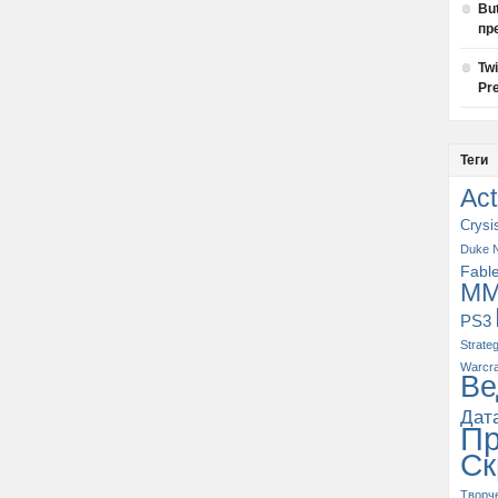
Bu
пр
Tw
Pre
Теги
Act
Crysi
Duke 
Fabl
M
PS3
Strate
Warcra
Ве
Дат
П
Ск
Творч