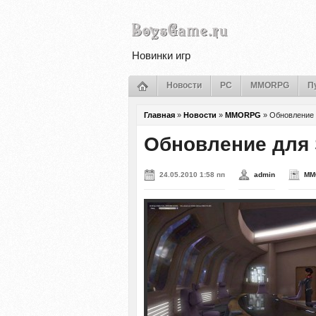
Новинки игр
Новости
PC
MMORPG
П
Главная
»
Новости
»
MMORPG
»
Обновление д
Обновление для S
24.05.2010 1:58 пп
admin
MM