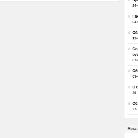
Лу
24-
Гд
04-
Об
13-
Со
ру
07-
Об
03-
О 
29-
Об
27-
Мега