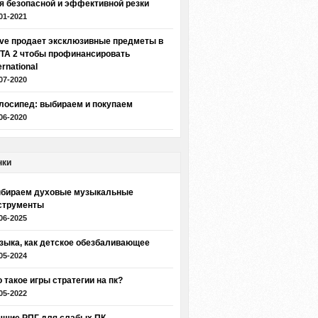
я безопасной и эффективной резки
01-2021
lve продает эксклюзивные предметы в
TA 2 чтобы профинансировать
ernational
07-2020
лосипед: выбираем и покупаем
06-2020
нки
бираем духовые музыкальные
струменты
06-2025
зыка, как детское обезбаливающее
05-2024
о такое игры стратегии на пк?
05-2022