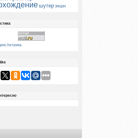
охождение
шутер
экшн
стика
like
нтересно