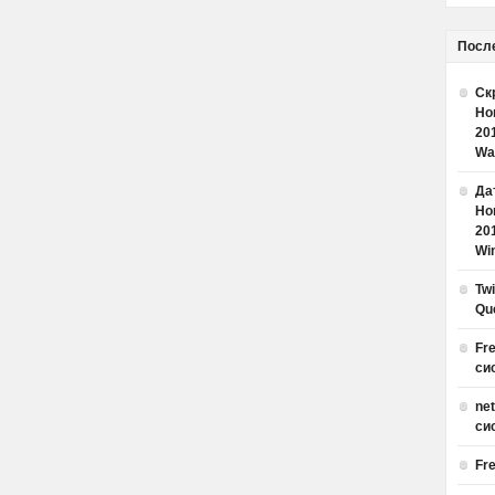
Посл
Ск
Но
20
Wa
Дат
Но
20
Win
Tw
Qu
Fr
си
ne
си
Fr