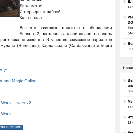
Дл
Дипломатия.
14-
Интерьеры кораблей.
Кап левела.
Va
DO
Все это возможно появится в обновлении
Int
Season 2, которое запланировано на июль
04-
рого пока не известна. В качестве возможных вариантов
Ве
улане (Romulans), Кардассиане (Cardassians) и Борги
03-
Нови
сяце
t and Magic Online
Вы
ин
30-
Му
 Wars — часть 2
17-
r Wars
Чт
12-
ОБНОВЛЕНИЕ