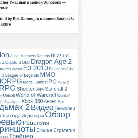
tcher Ужасный
к записи
Dungeons —
евью
itted by EpicGames_ru
к записи
Section 8:
judice
ion
Blizzard
Alice: Madness Returns
Dragon Age 2
s 2
Diablo 3
DLC
E3 2010
Electronic Arts
Nukem Forever
MMO
e 3
League of Legends
MORPG
PC
Mortal Kombat
Portal 2
RPG
Shooter
Starcraft 2
Sony
World of Warcraft
Ubisoft
gy
World of
Xbox 360
Анонс
Арт
ft: Cataclysm
дьмак 2
Видео
Геймплей
Обзор
а выхода
Инди-игры
ревью
Рецензия
риншоты
Статья
Стратегия
Трейлер
ество