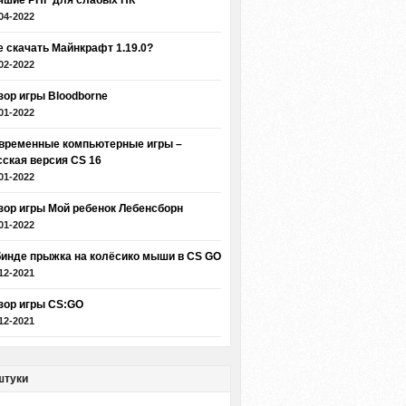
чшие РПГ для слабых ПК
04-2022
е скачать Майнкрафт 1.19.0?
02-2022
зор игры Bloodborne
01-2022
временные компьютерные игры –
сская версия CS 16
01-2022
зор игры Мой ребенок Лебенсборн
01-2022
бинде прыжка на колёсико мыши в CS GO
12-2021
зор игры CS:GO
12-2021
штуки