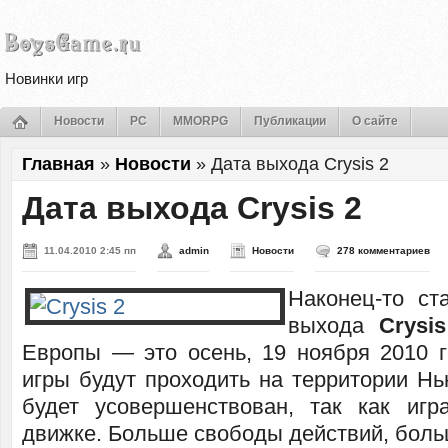
Новинки игр
Новости
PC
MMORPG
Публикации
О сайте
Главная
»
Новости
»
Дата выхода Crysis 2
Дата выхода Crysis 2
11.04.2010 2:45 пп
admin
Новости
278 комментариев
Наконец-то ст
выхода
Crysi
Европы — это осень, 19 ноября 2010 г
игры будут проходить на территории Нь
будет усовершенствован, так как иг
движке. Больше свободы действий, боль