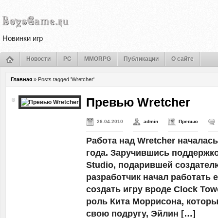
Новинки игр
Новости
PC
MMORPG
Публикации
О сайте
Главная
»
Posts tagged 'Wretcher'
Превью Wretcher
26.04.2010
admin
Превью
Работа над Wretcher началась
года. Заручившись поддержк
Studio, подарившей создател
разработчик начал работать 
создать игру вроде Clock Tow
роль Кита Моррисона, котор
свою подругу, Эйлин […]