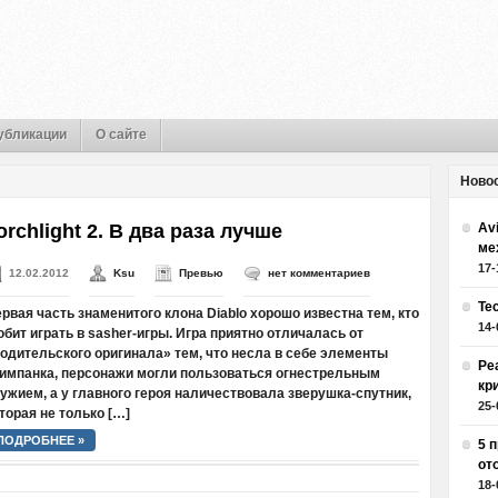
убликации
О сайте
Ново
orchlight 2. В два раза лучше
Av
ме
17-
12.02.2012
Ksu
Превью
нет комментариев
Те
рвая часть знаменитого клона Diablo хорошо известна тем, кто
14-
бит играть в sasher-игры. Игра приятно отличалась от
одительского оригинала» тем, что несла в себе элементы
Ре
импанка, персонажи могли пользоваться огнестрельным
кр
ужием, а у главного героя наличествовала зверушка-спутник,
25-
торая не только […]
ПОДРОБНЕЕ »
5 
от
18-