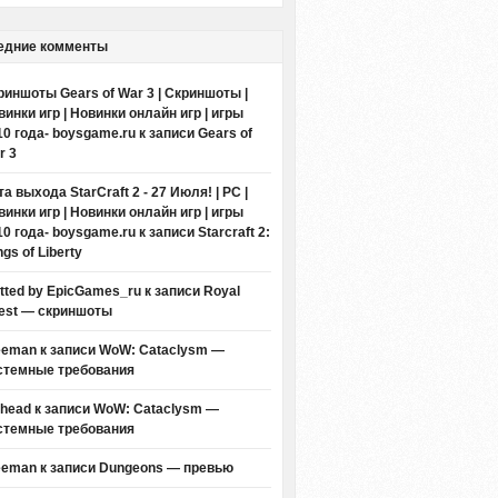
едние комменты
риншоты Gears of War 3 | Скриншоты |
винки игр | Новинки онлайн игр | игры
10 года- boysgame.ru
к записи
Gears of
r 3
а выхода StarCraft 2 - 27 Июля! | PC |
винки игр | Новинки онлайн игр | игры
10 года- boysgame.ru
к записи
Starcraft 2:
gs of Liberty
itted by EpicGames_ru
к записи
Royal
est — скриншоты
eeman к записи
WoW: Cataclysm —
стемные требования
thead к записи
WoW: Cataclysm —
стемные требования
eeman к записи
Dungeons — превью