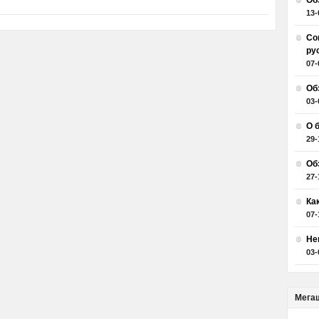
Об
13-
Со
ру
07-
Об
03-
О 
29-
Об
27-
Ка
07-
Не
03-
Мега