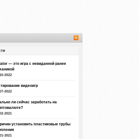
сти
iator — это игра с невиданной ранее
ханикой
10-2022
стирование видеоигр
07-2022
ально ли сейчас заработать на
иптовалюте?
02-2021
причин установить пластиковые трубы
опления
01-2021