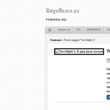
Новинки игр
Новости
PC
MMORPG
П
Главная
»
Posts tagged 'Torchlight 2'
T
Пе
лю
«р
ст
ор
ко