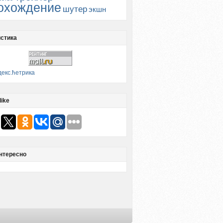
охождение
шутер
экшн
стика
like
нтересно