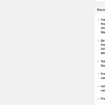
Посл
Ск
Но
20
Wa
Дат
Но
20
Win
Tw
Qu
Fr
си
ne
си
Fr