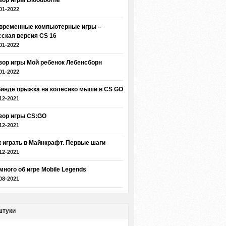
зор игры Bloodborne
01-2022
временные компьютерные игры –
сская версия CS 16
01-2022
зор игры Мой ребенок Лебенсборн
01-2022
бинде прыжка на колёсико мыши в CS GO
12-2021
зор игры CS:GO
12-2021
к играть в Майнкрафт. Первые шаги
12-2021
много об игре Mobile Legends
08-2021
штуки