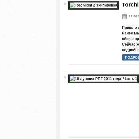
Torch
21.06.
Пришло вр
Ранее мы
общее пр
Сейчас ж
подробно
ПОДРОБ