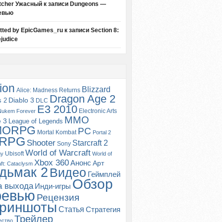
tcher Ужасный
к записи
Dungeons —
евью
itted by EpicGames_ru
к записи
Section 8:
judice
ion
Blizzard
Alice: Madness Returns
Dragon Age 2
s 2
Diablo 3
DLC
E3 2010
Electronic Arts
Nukem Forever
MMO
e 3
League of Legends
MORPG
PC
Mortal Kombat
Portal 2
RPG
Shooter
Starcraft 2
Sony
World of Warcraft
Ubisoft
gy
World of
Xbox 360
Анонс
Арт
ft: Cataclysm
дьмак 2
Видео
Геймплей
Обзор
а выхода
Инди-игры
ревью
Рецензия
риншоты
Статья
Стратегия
Трейлер
ество