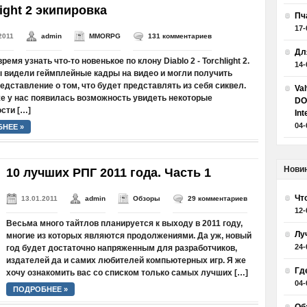
light 2 экипировка
Пч
17-
2011
admin
MMORPG
131 комментариев
Дл
емя узнать что-то новенькое по клону Diablo 2 - Torchlight 2.
14-
 видели геймплейные кадры на видео и могли получить
едставление о том, что будет представлять из себя сиквел.
Va
е у нас появилась возможность увидеть некоторые
DO
сти […]
Int
04-
НЕЕ »
Нови
10 лучших РПГ 2011 года. Часть 1
Чт
13.01.2011
admin
Обзоры
29 комментариев
12-
Весьма много тайтлов планируется к выходу в 2011 году,
Лу
многие из которых являются продолжениями. Да уж, новый
24-
год будет достаточно напряженным для разработчиков,
издателей да и самих любителей компьютерных игр. Я же
Гд
хочу ознакомить вас со списком только самых лучших […]
04-
ПОДРОБНЕЕ »