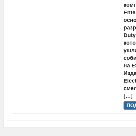
ком
Ente
осн
разр
Duty
кото
ушли
соби
на Е
Изда
Elec
сме
[…]
ПО