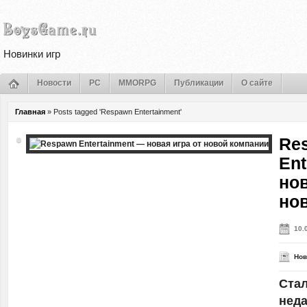
Новинки игр
Новости
PC
MMORPG
Публикации
О сайте
Главная
»
Posts tagged 'Respawn Entertainment'
Re
Ent
нов
но
10.
Нов
Стал
нед