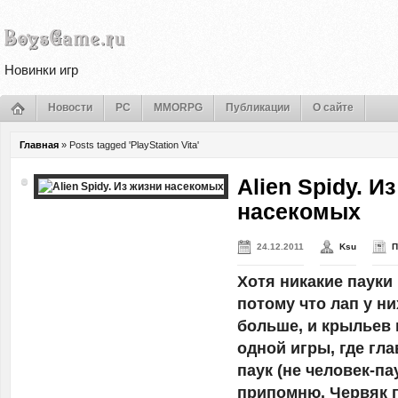
Новинки игр
Новости
PC
MMORPG
Публикации
О сайте
Главная
»
Posts tagged 'PlayStation Vita'
Alien Spidy. И
насекомых
24.12.2011
Ksu
П
Хотя никакие пауки
потому что лап у ни
больше, и крыльев 
одной игры, где гл
паук (не человек-па
припомню. Червяк 