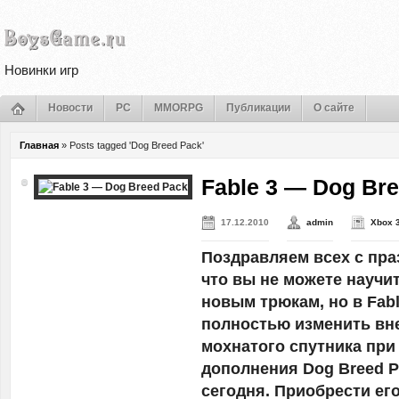
Новинки игр
Новости
PC
MMORPG
Публикации
О сайте
Главная
»
Posts tagged 'Dog Breed Pack'
Fable 3 — Dog Br
17.12.2010
admin
Xbox 
Поздравляем всех с пра
что вы не можете научи
новым трюкам, но в Fabl
полностью изменить вн
мохнатого спутника пр
дополнения Dog Breed P
сегодня. Приобрести ег