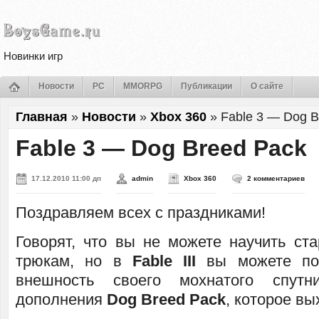
Новинки игр
Новости
PC
MMORPG
Публикации
О сайте
Главная
»
Новости
»
Xbox 360
»
Fable 3 — Dog B
Fable 3 — Dog Breed Pack
17.12.2010 11:00 дп
admin
Xbox 360
2 комментариев
Поздравляем всех с праздниками!
Говорят, что вы не можете научить ст
трюкам, но в
Fable III
вы можете пол
внешность своего мохнатого спут
дополнения
Dog Breed Pack
, которое вы