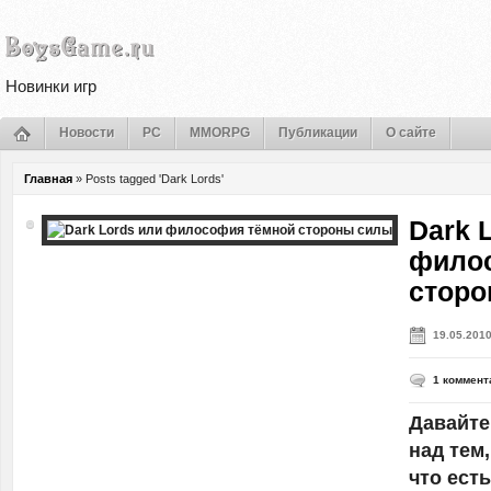
Новинки игр
Новости
PC
MMORPG
Публикации
О сайте
Главная
»
Posts tagged 'Dark Lords'
Dark 
фило
сторо
19.05.201
1 коммент
Давайте
над тем,
что ест