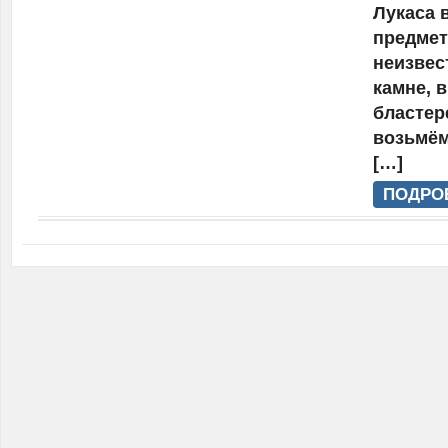
Лукаса 
предмет
неизвес
камне, в
бластер
возьмём
[…]
ПОДРО