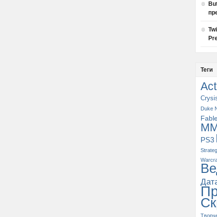
Bu
пр
Tw
Pre
Теги
Act
Crysi
Duke 
Fabl
M
PS3
Strate
Warcra
Ве
Дат
П
Ск
Творч