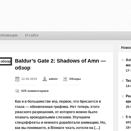
убликации
О сайте
Ново
Baldur’s Gate 2: Shadows of Amn —
Av
ме
обзор
17-
12.06.2010
admin
Обзоры
Те
14-
625 комментариев
Ре
Как и в большинстве игр, первое, что бросается в
кр
глаза — обновленная графика. Нет теперь этого
25-
ужасного разрешения, от которого можно было
5 
плакать крокодильими слезами. Улучшили
от
спецэффекты и немного доработали анимацию. Но,
как вы понимаете, в Bioware чхать хотели на […]
18-