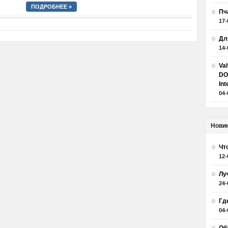
ПОДРОБНЕЕ »
Пч
17-
Дл
14-
Va
DO
Int
04-
Нови
Чт
12-
Лу
24-
Гд
04-