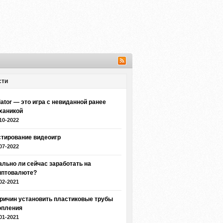
сти
iator — это игра с невиданной ранее
ханикой
10-2022
стирование видеоигр
07-2022
ально ли сейчас заработать на
иптовалюте?
02-2021
причин установить пластиковые трубы
опления
01-2021