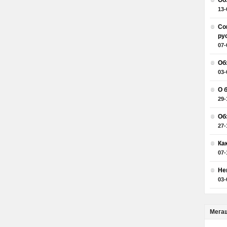
Об
13-
Со
ру
07-
Об
03-
О 
29-
Об
27-
Ка
07-
Не
03-
Мега