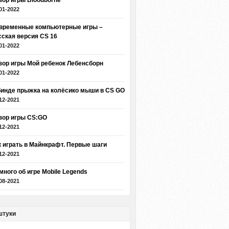
зор игры Bloodborne
01-2022
временные компьютерные игры –
сская версия CS 16
01-2022
зор игры Мой ребенок Лебенсборн
01-2022
бинде прыжка на колёсико мыши в CS GO
12-2021
зор игры CS:GO
12-2021
к играть в Майнкрафт. Первые шаги
12-2021
много об игре Mobile Legends
08-2021
штуки