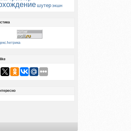
охождение
шутер
экшн
стика
like
нтересно