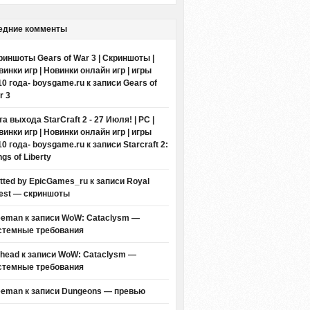
едние комменты
риншоты Gears of War 3 | Скриншоты |
винки игр | Новинки онлайн игр | игры
10 года- boysgame.ru
к записи
Gears of
r 3
а выхода StarCraft 2 - 27 Июля! | PC |
винки игр | Новинки онлайн игр | игры
10 года- boysgame.ru
к записи
Starcraft 2:
gs of Liberty
itted by EpicGames_ru
к записи
Royal
est — скриншоты
eeman к записи
WoW: Cataclysm —
стемные требования
thead к записи
WoW: Cataclysm —
стемные требования
eeman к записи
Dungeons — превью