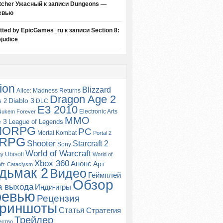
tcher Ужасный
к записи
Dungeons —
евью
itted by EpicGames_ru
к записи
Section 8:
judice
ion
Blizzard
Alice: Madness Returns
Dragon Age 2
s 2
Diablo 3
DLC
E3 2010
Electronic Arts
Nukem Forever
MMO
e 3
League of Legends
MORPG
PC
Mortal Kombat
Portal 2
RPG
Shooter
Starcraft 2
Sony
World of Warcraft
Ubisoft
gy
World of
Xbox 360
Анонс
Арт
ft: Cataclysm
дьмак 2
Видео
Геймплей
Обзор
а выхода
Инди-игры
ревью
Рецензия
риншоты
Статья
Стратегия
Трейлер
ество