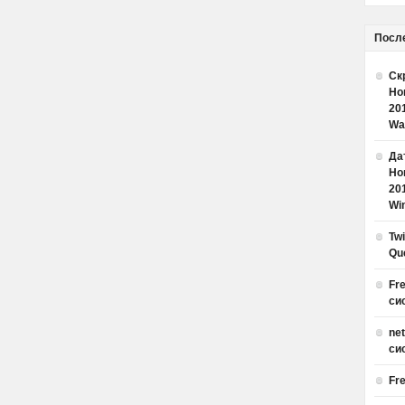
Посл
Ск
Но
20
Wa
Дат
Но
20
Win
Tw
Qu
Fr
си
ne
си
Fr