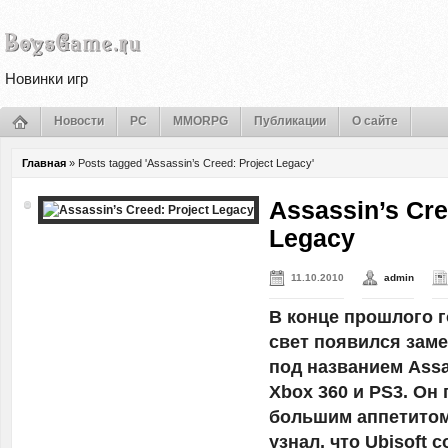
Новинки игр
Новости
PC
MMORPG
Публикации
О сайте
Главная
»
Posts tagged 'Assassin’s Creed: Project Legacy'
Assassin’s Cre
Legacy
11.10.2010
admin
В конце прошлого г
свет появился зам
под названием Assas
Xbox 360 и PS3. Он
большим аппетитом.
узнал, что Ubisoft 