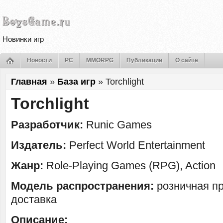
Новинки игр
Новости
PC
MMORPG
Публикации
О сайте
Главная
»
База игр
»
Torchlight
Torchlight
Разработчик:
Runic Games
Издатель:
Perfect World Entertainment
Жанр:
Role-Playing Games (RPG), Action
Модель распространения:
розничная п
доставка
Описание: