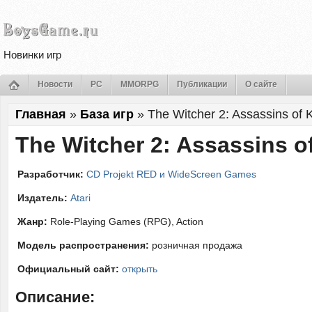
Новинки игр
Новости
PC
MMORPG
Публикации
О сайте
Главная
»
База игр
»
The Witcher 2: Assassins of 
The Witcher 2: Assassins o
Разработчик:
CD Projekt RED и WideScreen Games
Издатель:
Atari
Жанр:
Role-Playing Games (RPG), Action
Модель распространения:
розничная продажа
Официальный сайт:
открыть
Описание: