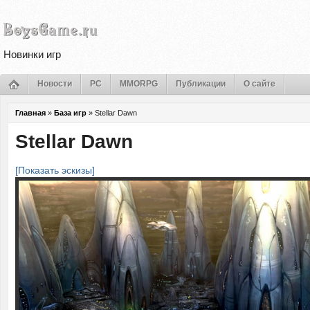
Новинки игр
Новости
PC
MMORPG
Публикации
О сайте
Главная
»
База игр
»
Stellar Dawn
Stellar Dawn
[Показать эскизы]